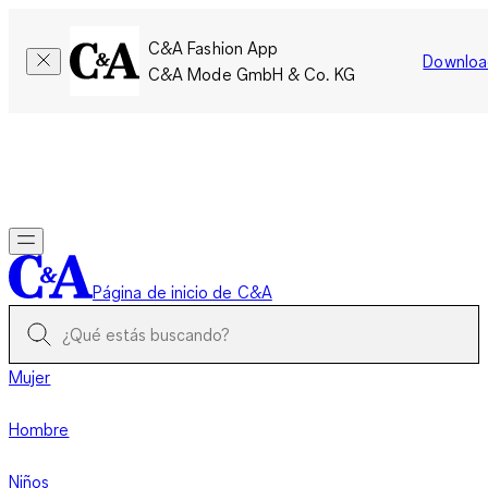
C&A Fashion App
Downloa
C&A Mode GmbH & Co. KG
Por tiempo limitado: Los miembros acumulan el doble de
puntos!
Iniciar sesión
Página de inicio de C&A
Mujer
Hombre
Niños