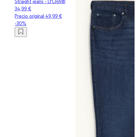
Straight jeans - LYCRA®
34,99 €
Precio original
49,99 €
-30%