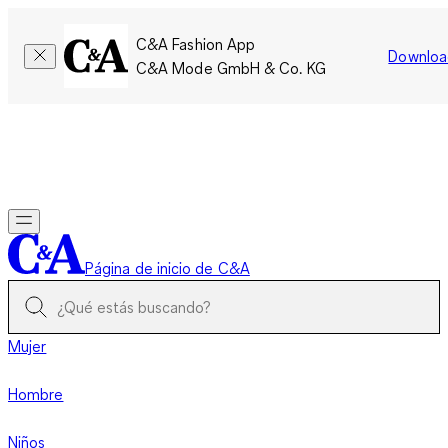
C&A Fashion App
Downloa
C&A Mode GmbH & Co. KG
Por tiempo limitado: Los miembros acumulan el doble de
puntos!
Iniciar sesión
Página de inicio de C&A
Mujer
Hombre
Niños