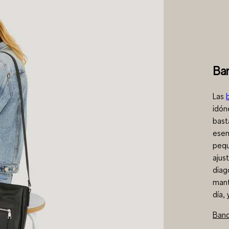
Ba
Las
idón
bast
esen
pequ
ajus
diag
mant
día,
Band