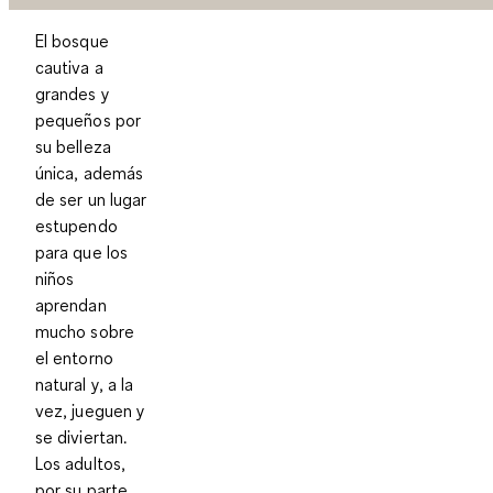
El bosque
cautiva a
grandes y
pequeños por
su belleza
única, además
de ser un lugar
estupendo
para que los
niños
aprendan
mucho sobre
el entorno
natural y, a la
vez, jueguen y
se diviertan.
Los adultos,
por su parte,