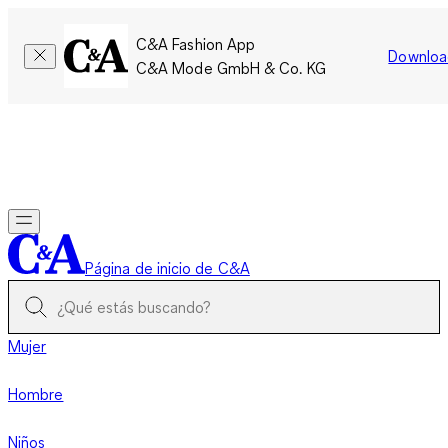
C&A Fashion App
Downloa
C&A Mode GmbH & Co. KG
Por tiempo limitado: Los miembros acumulan el doble de
puntos!
Iniciar sesión
Página de inicio de C&A
Mujer
Hombre
Niños