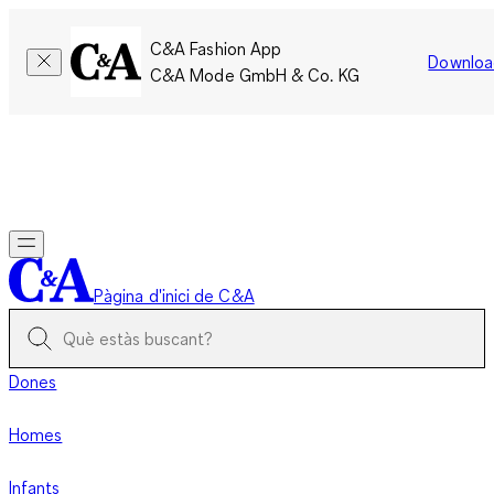
C&A Fashion App
Downloa
C&A Mode GmbH & Co. KG
Només per un temps limitat: Els membres acumulen el doble
de punts!
Inicia la sessió
Pàgina d'inici de C&A
Dones
Homes
Infants