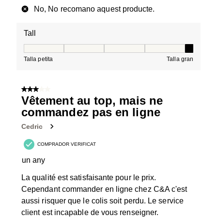
No, No recomano aquest producte.
Tall
Tall, 5 de 5, on 1 és igual a Talla petita i 5 és igual a Tal
Talla petita
Talla gran
3 de 5 estrelles.
Vêtement au top, mais ne
commandez pas en ligne
Cedric
COMPRADOR VERIFICAT
un any
La qualité est satisfaisante pour le prix.
Cependant commander en ligne chez C&A c'est
aussi risquer que le colis soit perdu. Le service
client est incapable de vous renseigner.