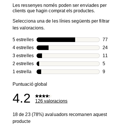
Les ressenyes només poden ser enviades per
clients que hagin comprat els productes.
Selecciona una de les línies següents per filtrar
les valoracions.
5 estrelles
estrelles
77
77 valoracio
4 estrelles
estrelles
24
24 valoracio
3 estrelles
estrelles
11
11 valoracio
2 estrelles
estrelles
5
5 valoracion
1 estrella
estrelles
9
9 valoracion
Puntuació global
4.2
126 valoracions
18 de 23 (78%) avaluadors recomanen aquest
producte