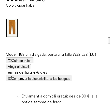
Llegeix
Color
:
cigar habà
126
valoracions.
Enllaç
a
la
mateixa
pàgina.
Model: 189 cm d'alçada, porta una talla W32 L32 (EU)
Guia de talles
Afegir al cistell
Termini de lliura 4-6 dies
Comprovar la disponibilitat a les botigues
Enviament a domicili gratuït des de 30 €, a la
botiga sempre de franc