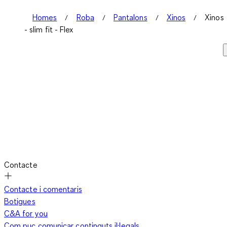
Homes
Roba
Pantalons
Xinos
Xinos
- slim fit - Flex
Contacte
Contacte i comentaris
Botigues
C&A for you
Com puc comunicar continguts il·legals