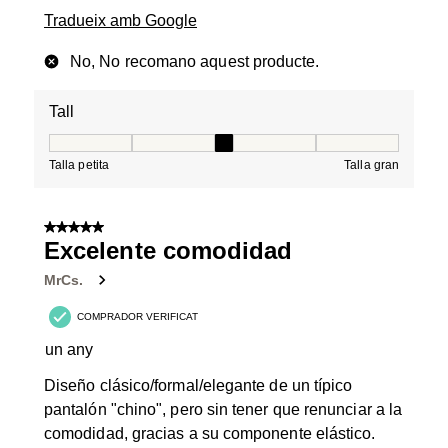
Tradueix amb Google
No, No recomano aquest producte.
Tall
Tall, 3 de 5, on 1 és igual a Talla petita i 5 és igual a Tal
Talla petita
Talla gran
5 de 5 estrelles.
Excelente comodidad
MrCs.
COMPRADOR VERIFICAT
un any
Diseño clásico/formal/elegante de un típico
pantalón "chino", pero sin tener que renunciar a la
comodidad, gracias a su componente elástico.