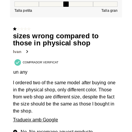
Tall, 3 de 5, on 1 és igual a Talla petita i 5 és igual a Tal
Talla petita
Talla gran
1 de 5 estrelles.
sizes wrong compared to
those in physical shop
Ivan
COMPRADOR VERIFICAT
un any
I ordered two of the same model after buying one
in the physical shop, only different color. Those
from web shop are different size, despite the fact
the size should be the same as those I bought in
the shop.
Tradueix amb Google
No, No recomano aquest producte.