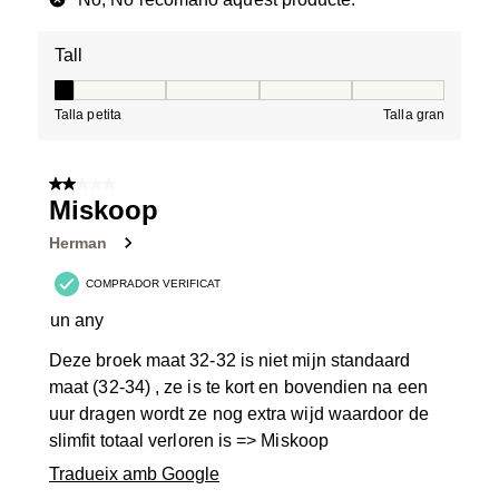
Tall
Tall, 1 de 5, on 1 és igual a Talla petita i 5 és igual a Tal
Talla petita
Talla gran
2 de 5 estrelles.
Miskoop
Herman
COMPRADOR VERIFICAT
un any
Deze broek maat 32-32 is niet mijn standaard
maat (32-34) , ze is te kort en bovendien na een
uur dragen wordt ze nog extra wijd waardoor de
slimfit totaal verloren is => Miskoop
Tradueix amb Google