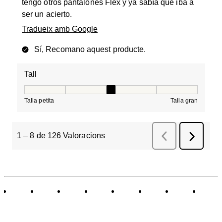
tengo otros pantalones Flex y ya sabía que iba a
ser un acierto.
Tradueix amb Google
Sí, Recomano aquest producte.
Tall
Tall, 3 de 5, on 1 és igual a Talla petita i 5 és igual a Tal
Talla petita
Talla gran
1
–
8 de 126
Valoracions
Anterior
Valoracions
Següent
Valorac