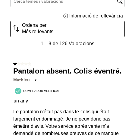
Informació de rellevància
Mostra
Ordena per
Més rellevants
1
1
–
8 de 126
Valoracions
a
8
de
1 de 5 estrelles.
126
Pantalon absent. Colis éventré.
Valoracions.
Mathieu
COMPRADOR VERIFICAT
un any
Le pantalon n'était pas dans le colis qui était
largement endommagé. Je ne peux donc pas
émettre d'avis. Votre service après vente m'a
demandé de nombreuses preuves de ce manque