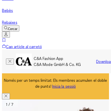
Bebès
Rebaixes
Cercar
Cap article al carretó
C&A Fashion App
Downloa
C&A Mode GmbH & Co. KG
Només per un temps limitat: Els membres acumulen el doble
de punts!
Inicia la sessió
1 / 7