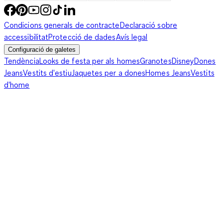
Condicions generals de contracte
Declaració sobre
accessibilitat
Protecció de dades
Avís legal
Configuració de galetes
Tendència
Looks de festa per als homes
Granotes
Disney
Dones
Jeans
Vestits d'estiu
Jaquetes per a dones
Homes Jeans
Vestits
d'home