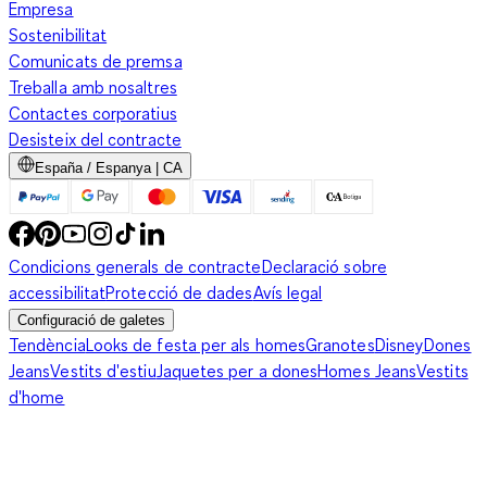
Empresa
Sostenibilitat
Comunicats de premsa
Treballa amb nosaltres
Contactes corporatius
Desisteix del contracte
España / Espanya | CA
Condicions generals de contracte
Declaració sobre
accessibilitat
Protecció de dades
Avís legal
Configuració de galetes
Tendència
Looks de festa per als homes
Granotes
Disney
Dones
Jeans
Vestits d'estiu
Jaquetes per a dones
Homes Jeans
Vestits
d'home