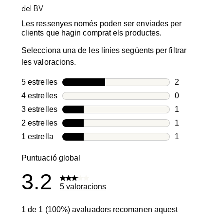
Les ressenyes només poden ser enviades per
clients que hagin comprat els productes.
Selecciona una de les línies següents per filtrar
les valoracions.
5 estrelles
estrelles
2
2 valoracion
4 estrelles
estrelles
0
0 valoracion
3 estrelles
estrelles
1
1 valoració 
2 estrelles
estrelles
1
1 valoració 
1 estrella
estrelles
1
1 valoració 
Puntuació global
3.2
5 valoracions
1 de 1 (100%) avaluadors recomanen aquest