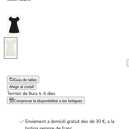
valoracions.
Enllaç
a
la
mateixa
pàgina.
Guia de talles
Afegir al cistell
Termini de lliura 4-6 dies
Comprovar la disponibilitat a les botigues
Enviament a domicili gratuït des de 30 €, a la
botiga sempre de franc