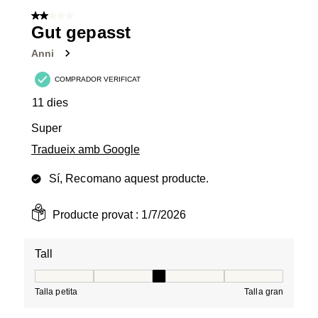
de
2 de 5 estrelles.
5
Gut gepasst
Valoracions.
Anni
COMPRADOR VERIFICAT
11 dies
Super
Tradueix amb Google
Sí, Recomano aquest producte.
Producte provat :
1/7/2026
Tall
Tall, 3 de 5, on 1 és igual a Talla petita i 5 és igual a Tal
Talla petita
Talla gran