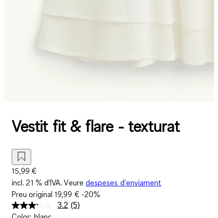
Vestit fit & flare - texturat
15,99 €
incl. 21 % d'IVA. Veure
despeses d'enviament
Preu original
19,99 €
-20%
3.2
(5)
Llegeix
Color
:
blanc
5