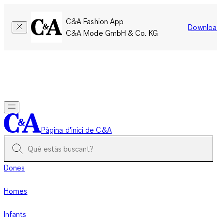
C&A Fashion App
Downloa
C&A Mode GmbH & Co. KG
Només per un temps limitat: Els membres acumulen el doble
de punts!
Inicia la sessió
Pàgina d'inici de C&A
Dones
Homes
Infants