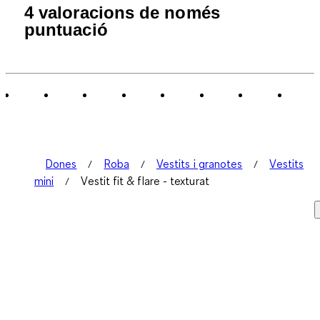
4 valoracions de només
puntuació
Dones
Roba
Vestits i granotes
Vestits
mini
Vestit fit & flare - texturat