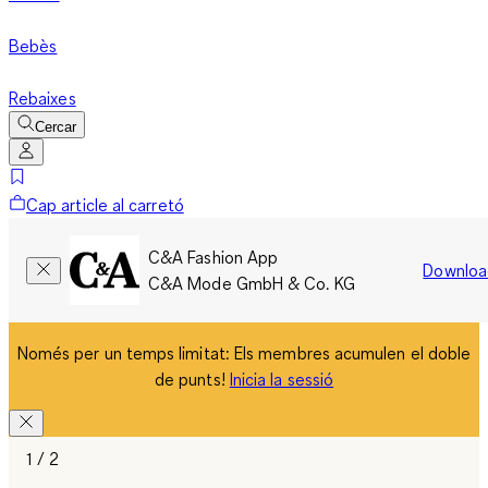
Bebès
Rebaixes
Cercar
Cap article al carretó
C&A Fashion App
Downloa
C&A Mode GmbH & Co. KG
Només per un temps limitat: Els membres acumulen el doble
de punts!
Inicia la sessió
1 / 2