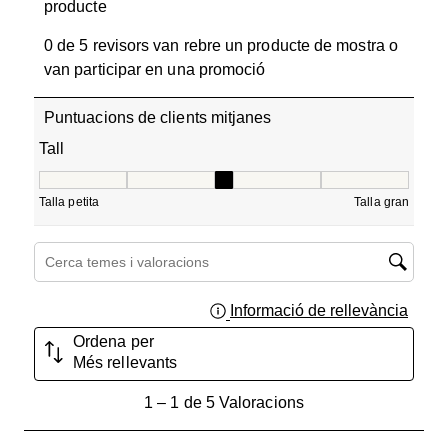
producte
0 de 5 revisors van rebre un producte de mostra o
van participar en una promoció
Puntuacions de clients mitjanes
Tall
Tall, 3 de 5, on 1 és igual a Talla petita i 5 és igual a Tall
Talla petita
Talla gran
Cerca temes i valoracions regió de cerca
Informació de rellevància
Mostra
Ordena per
Més rellevants
1
1
–
1 de 5
Valoracions
a
1