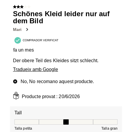
3 de 5 estrelles.
Schönes Kleid leider nur auf
dem Bild
Mari
COMPRADOR VERIFICAT
fa un mes
Der obere Teil des Kleides sitzt schlecht.
Tradueix amb Google
No, No recomano aquest producte.
Producte provat :
20/6/2026
Tall
Tall, 3 de 5, on 1 és igual a Talla petita i 5 és igual a Tal
Talla petita
Talla gran