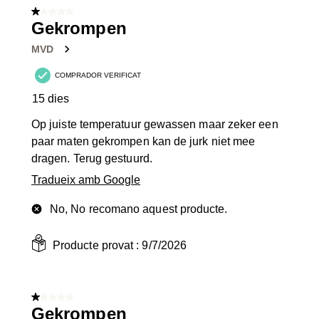
de
1 de 5 estrelles.
9
Gekrompen
Valoracions.
MVD
COMPRADOR VERIFICAT
15 dies
Op juiste temperatuur gewassen maar zeker een
paar maten gekrompen kan de jurk niet mee
dragen. Terug gestuurd.
Tradueix amb Google
No, No recomano aquest producte.
Producte provat :
9/7/2026
1 de 5 estrelles.
Gekrompen