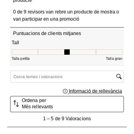
producte
0 de 9 revisors van rebre un producte de mostra o
van participar en una promoció
Puntuacions de clients mitjanes
Tall
Tall, 3 de 5, on 1 és igual a Talla petita i 5 és igual a Tall
Talla petita
Talla gran
Cerca temes i valoracions regió de cerca
Informació de rellevància
Mostra
Ordena per
Més rellevants
1
1
–
5 de 9
Valoracions
a
5