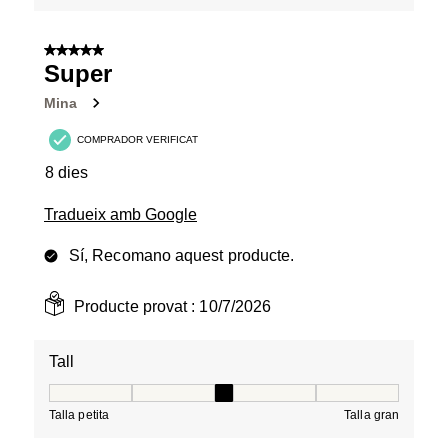
5 de 5 estrelles.
Super
Mina
COMPRADOR VERIFICAT
8 dies
Tradueix amb Google
Sí, Recomano aquest producte.
Producte provat :
10/7/2026
Tall
Tall, 3 de 5, on 1 és igual a Talla petita i 5 és igual a Tal
Talla petita
Talla gran