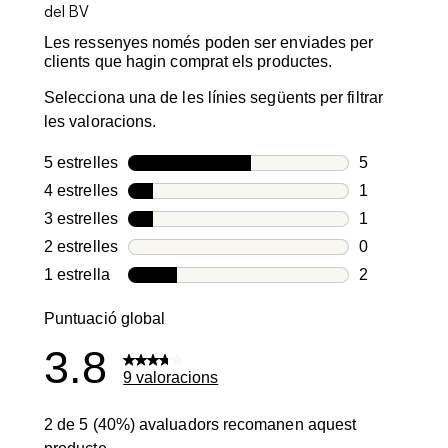
Les ressenyes només poden ser enviades per
clients que hagin comprat els productes.
Selecciona una de les línies següents per filtrar
les valoracions.
5 estrelles
estrelles
5
5 valoracion
4 estrelles
estrelles
1
1 valoració 
3 estrelles
estrelles
1
1 valoració 
2 estrelles
estrelles
0
0 valoracion
1 estrella
estrelles
2
2 valoracion
Puntuació global
3.8
9 valoracions
2 de 5 (40%) avaluadors recomanen aquest