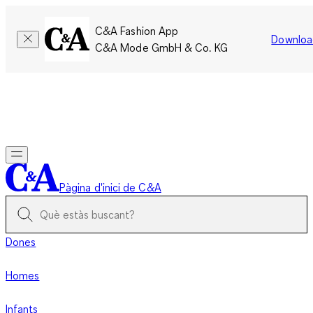
C&A Fashion App
Downloa
C&A Mode GmbH & Co. KG
Només per un temps limitat: Els membres acumulen el doble
de punts!
Inicia la sessió
Pàgina d'inici de C&A
Dones
Homes
Infants