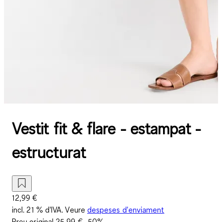
Vestit fit & flare - estampat -
estructurat
12,99 €
incl. 21 % d'IVA. Veure
despeses d'enviament
Preu original
25,99 €
-50%