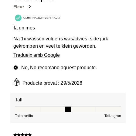
Fleur
COMPRADOR VERIFICAT
fa un mes
Na 1x wassen volgens wasadvies is de jurk
gekrompen en veel te klein geworden.
Tradueix amb Google
No, No recomano aquest producte.
Producte provat :
29/5/2026
Tall
Tall, 3 de 5, on 1 és igual a Talla petita i 5 és igual a Tal
Talla petita
Talla gran
5 de 5 estrelles.