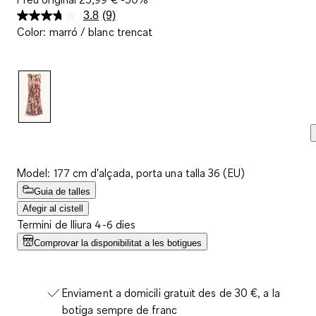
3.8
(9)
Llegeix
Color
:
marró / blanc trencat
9
valoracions.
Enllaç
a
la
mateixa
pàgina.
Model: 177 cm d'alçada, porta una talla 36 (EU)
Guia de talles
Afegir al cistell
Termini de lliura 4-6 dies
Comprovar la disponibilitat a les botigues
Enviament a domicili gratuït des de 30 €, a la
botiga sempre de franc