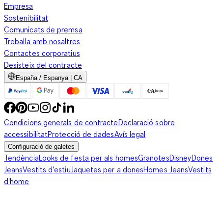
Empresa
Sostenibilitat
Comunicats de premsa
Treballa amb nosaltres
Contactes corporatius
Desisteix del contracte
España / Espanya | CA
Condicions generals de contracte
Declaració sobre
accessibilitat
Protecció de dades
Avís legal
Configuració de galetes
Tendència
Looks de festa per als homes
Granotes
Disney
Dones
Jeans
Vestits d'estiu
Jaquetes per a dones
Homes Jeans
Vestits
d'home