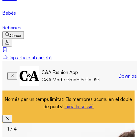
Bebès
Rebaixes
Cercar
Cap article al carretó
C&A Fashion App
Downloa
C&A Mode GmbH & Co. KG
Només per un temps limitat: Els membres acumulen el doble
de punts!
Inicia la sessió
1 / 4