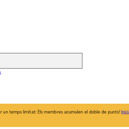
 un temps limitat: Els membres acumulen el doble de punts!
Inic
s
 un temps limitat: Els membres acumulen el doble de punts!
Inic