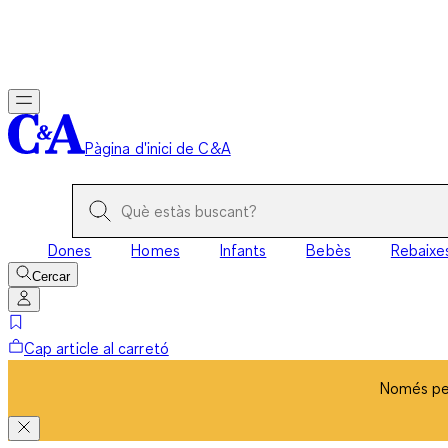
Només per
Pàgina d'inici de C&A
Dones
Homes
Infants
Bebès
Rebaixe
Cercar
Cap article al carretó
Només per