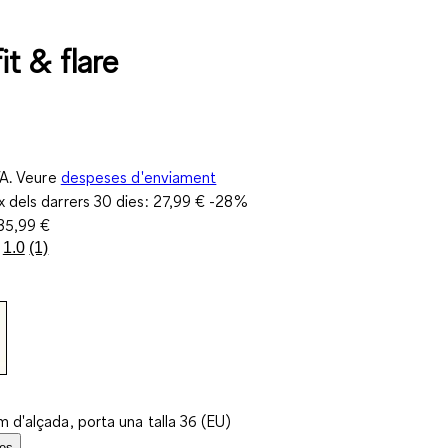
fit & flare
VA. Veure
despeses d'enviament
 dels darrers 30 dies:
27,99 €
-28%
35,99 €
1.0
(1)
Llegeix
una
valoració.
Enllaç
a
la
mateixa
pàgina.
 d'alçada, porta una talla 36 (EU)
les