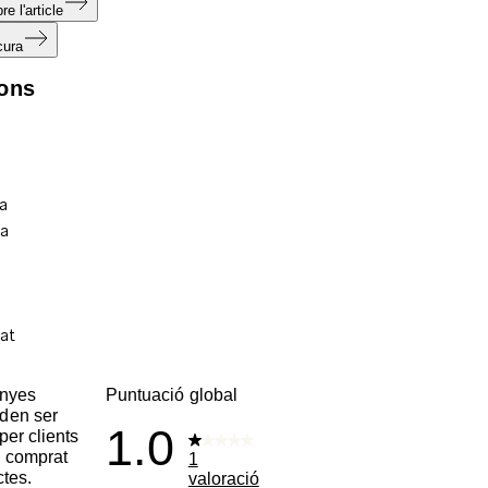
e l'article
cura
ions
enyes
Puntuació global
den ser
1.0
per clients
 comprat
1
ctes.
valoració