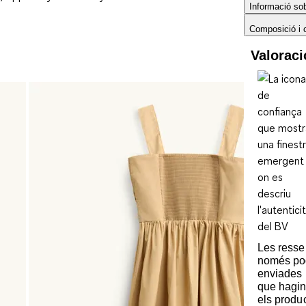
Informació sobr
Composició i 
Valorac
Les ress
només po
enviades 
que hagin
els produ