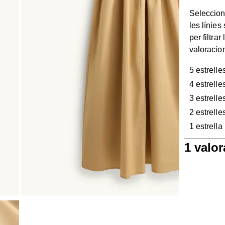
Seleccion
les línies
per filtrar 
valoracio
5 estrelle
4 estrelle
3 estrelle
2 estrelle
1 estrella
1
1 valo
a
0
de
1
Valoració.