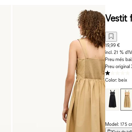
Vestit 
19,99 €
incl. 21 % d'I
Preu més baix
Preu original
Color
:
beix
Model: 175 cm
Guia de tal