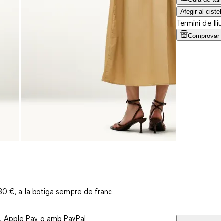
Afegir al cistel
Termini de lli
Comprovar l
 30 €, a la botiga sempre de franc
, Apple Pay o amb PayPal