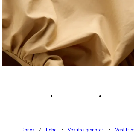
Dones
Roba
Vestits i granotes
Vestits m