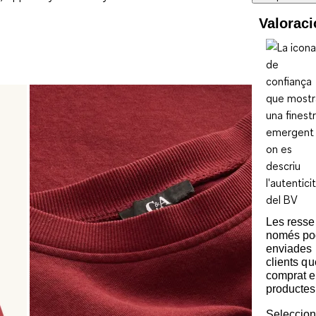
Valorac
Les ress
només po
enviades 
clients q
comprat e
productes
Seleccion