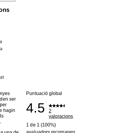
ions
enyes
Puntuació global
den ser
4.5
per
ue hagin
2
ls
valoracions
.
1 de 1 (100%)
avaluadors recomanen
a una de