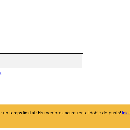
 un temps limitat: Els membres acumulen el doble de punts!
Inic
s
 un temps limitat: Els membres acumulen el doble de punts!
Inic