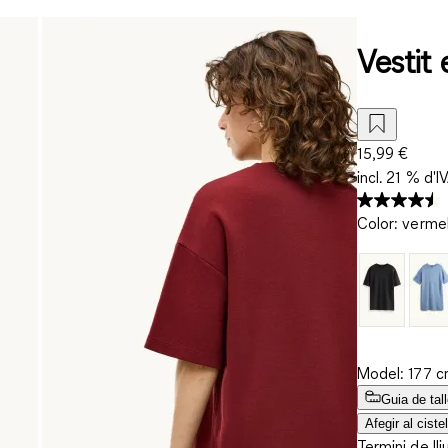
Vestit 
15,99 €
incl. 21 % d'I
Color
:
vermel
Model: 177 cm
Guia de tal
Afegir al cistel
Termini de lli