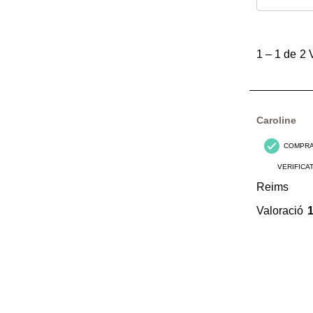
1
a
1
–
1 de 2
1
de
2
Valoracions.
Caroline
COMPR
VERIFICA
Reims
Valoració