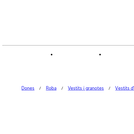
Dones
Roba
Vestits i granotes
Vestits d