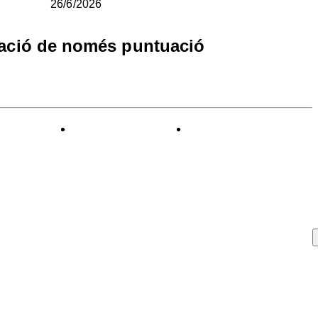
26/6/2026
ració de només puntuació