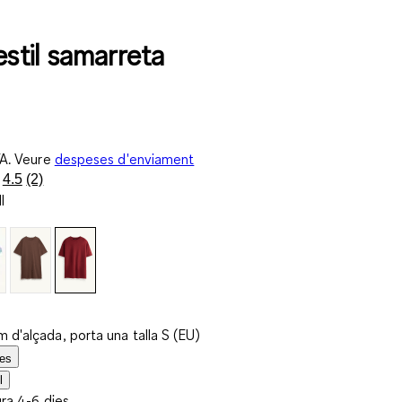
estil samarreta
VA. Veure
despeses d'enviament
4.5
(2)
Llegeix
l
2
valoracions.
Enllaç
a
la
mateixa
pàgina.
 d'alçada, porta una talla S (EU)
les
l
ura 4-6 dies