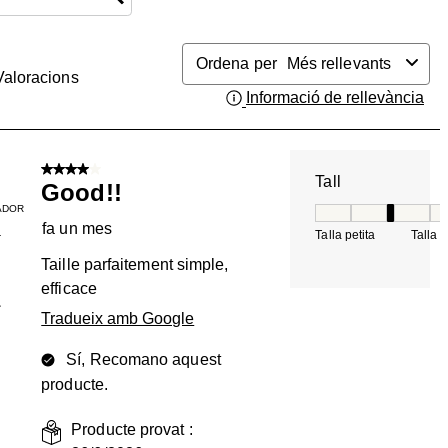
Ordena per
Més rellevants
Valoracions
Informació de rellevància
Mos
4 de 5 estrelles.
Tall
Good!!
ADOR
Tall, 3 de 5, on 1 é
fa un mes
Talla petita
Talla 
T
Taille parfaitement simple,
efficace
1
Tradueix amb Google
Sí, Recomano aquest
producte.
Producte provat :