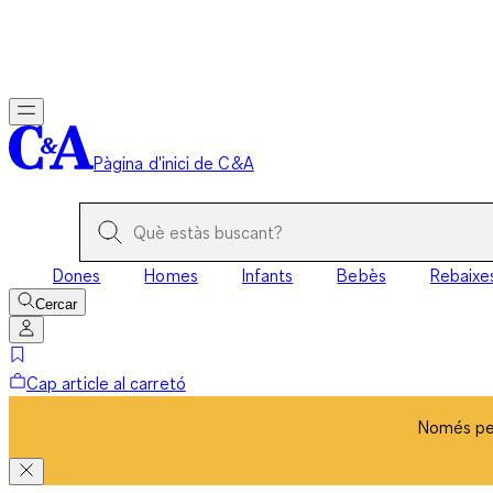
Només per
Pàgina d'inici de C&A
Dones
Homes
Infants
Bebès
Rebaixe
Cercar
Cap article al carretó
Només per