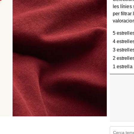
les línies
per filtrar 
valoracio
5 estrelle
4 estrelle
3 estrelle
2 estrelle
1 estrella
Cerca temes