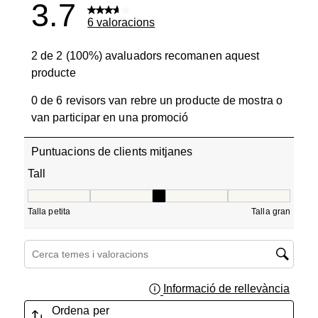
3.7
6 valoracions
2 de 2 (100%) avaluadors recomanen aquest
producte
0 de 6 revisors van rebre un producte de mostra o
van participar en una promoció
Puntuacions de clients mitjanes
Tall
Tall, 3.3333333333333335 de 5, on 1 és igual a Talla petit
Talla petita
Talla gran
Cerca temes i valoracions regió de cerca
Informació de rellevància
Mostra
Ordena per