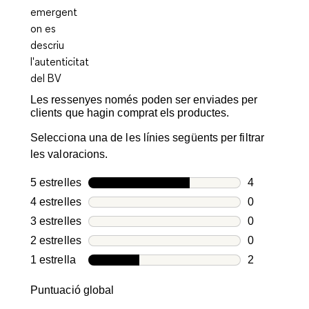
Les ressenyes només poden ser enviades per
clients que hagin comprat els productes.
Selecciona una de les línies següents per filtrar
les valoracions.
5 estrelles
estrelles
4
4 valoracion
4 estrelles
estrelles
0
0 valoracion
3 estrelles
estrelles
0
0 valoracion
2 estrelles
estrelles
0
0 valoracion
1 estrella
estrelles
2
2 valoracion
Puntuació global