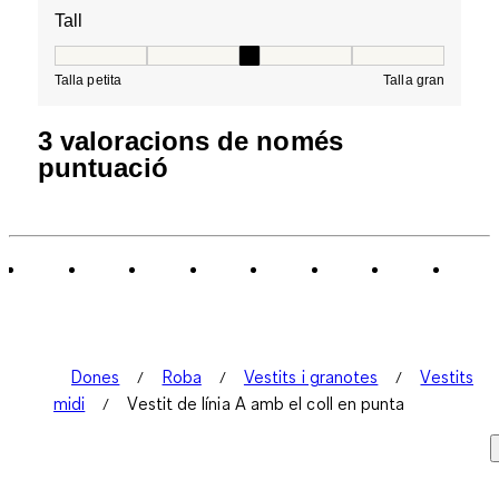
Tall
Tall, 3 de 5, on 1 és igual a Talla petita i 5 és igual a Tal
Talla petita
Talla gran
3 valoracions de només
puntuació
Dones
Roba
Vestits i granotes
Vestits
midi
Vestit de línia A amb el coll en punta