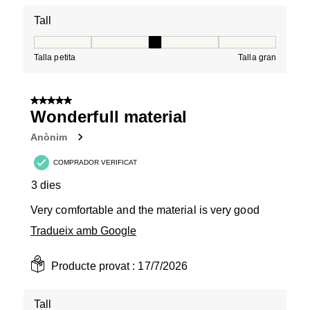
Tall
Tall, 3 de 5, on 1 és igual a Talla petita i 5 és igual a Tal
Talla petita
Talla gran
5 de 5 estrelles.
Wonderfull material
Anònim
COMPRADOR VERIFICAT
3 dies
Very comfortable and the material is very good
Tradueix amb Google
Producte provat :
17/7/2026
Tall