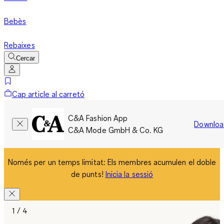
Bebès
Rebaixes
Cercar
Cap article al carretó
C&A Fashion App
Downloa
C&A Mode GmbH & Co. KG
Només per un temps limitat: Els membres acumulen el doble
de punts!
Inicia la sessió
1 / 4