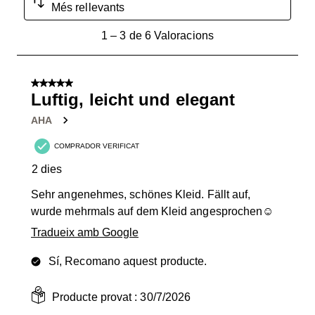
Més rellevants
1
1
–
3 de 6
Valoracions
a
3
de
5 de 5 estrelles.
6
Luftig, leicht und elegant
Valoracions.
AHA
COMPRADOR VERIFICAT
2 dies
Sehr angenehmes, schönes Kleid. Fällt auf,
wurde mehrmals auf dem Kleid angesprochen☺️
Tradueix amb Google
Sí, Recomano aquest producte.
Producte provat :
30/7/2026