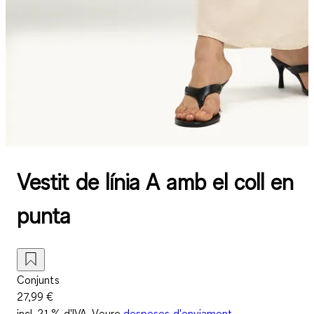
Vestit de línia A amb el coll en
punta
Conjunts
27,99 €
incl. 21 % d'IVA. Veure
despeses d'enviament