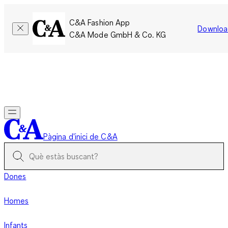
C&A Fashion App
Downloa
C&A Mode GmbH & Co. KG
Només per un temps limitat: Els membres acumulen el doble
de punts!
Inicia la sessió
Pàgina d'inici de C&A
Dones
Homes
Infants