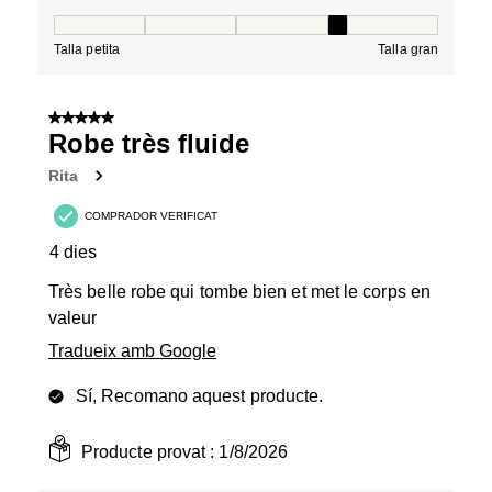
Tall, 4 de 5, on 1 és igual a Talla petita i 5 és igual a Tal
Talla petita
Talla gran
5 de 5 estrelles.
Robe très fluide
Rita
COMPRADOR VERIFICAT
4 dies
Très belle robe qui tombe bien et met le corps en
valeur
Tradueix amb Google
Sí, Recomano aquest producte.
Producte provat :
1/8/2026