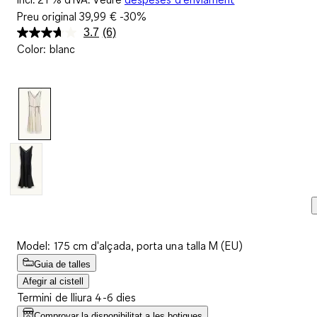
Preu original
39,99 €
-30%
3.7
(6)
Llegeix
Color
:
blanc
6
valoracions.
Enllaç
a
la
mateixa
pàgina.
Model: 175 cm d'alçada, porta una talla M (EU)
Guia de talles
Afegir al cistell
Termini de lliura 4-6 dies
Comprovar la disponibilitat a les botigues