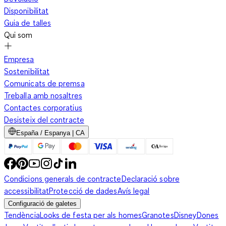
Disponibilitat
Guia de talles
Qui som
Empresa
Sostenibilitat
Comunicats de premsa
Treballa amb nosaltres
Contactes corporatius
Desisteix del contracte
España / Espanya | CA
Condicions generals de contracte
Declaració sobre
accessibilitat
Protecció de dades
Avís legal
Configuració de galetes
Tendència
Looks de festa per als homes
Granotes
Disney
Dones