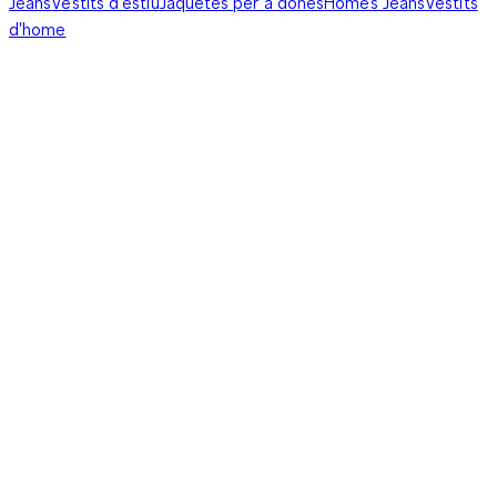
Jeans
Vestits d'estiu
Jaquetes per a dones
Homes Jeans
Vestits
d'home