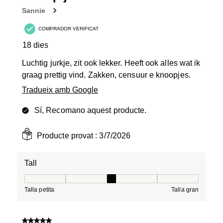
Valoracions.
Sannie
COMPRADOR VERIFICAT
18 dies
Luchtig jurkje, zit ook lekker. Heeft ook alles wat ik
graag prettig vind. Zakken, censuur e knoopjes.
Tradueix amb Google
Sí, Recomano aquest producte.
Producte provat :
3/7/2026
Tall
Tall, 3 de 5, on 1 és igual a Talla petita i 5 és igual a Tal
Talla petita
Talla gran
5 de 5 estrelles.