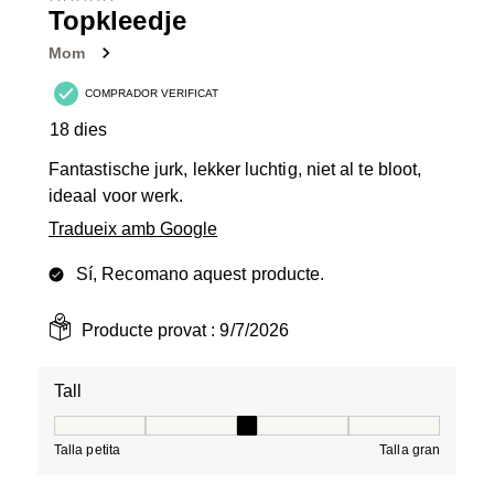
Topkleedje
Mom
COMPRADOR VERIFICAT
18 dies
Fantastische jurk, lekker luchtig, niet al te bloot,
ideaal voor werk.
Tradueix amb Google
Sí, Recomano aquest producte.
Producte provat :
9/7/2026
Tall
Tall, 3 de 5, on 1 és igual a Talla petita i 5 és igual a Tal
Talla petita
Talla gran