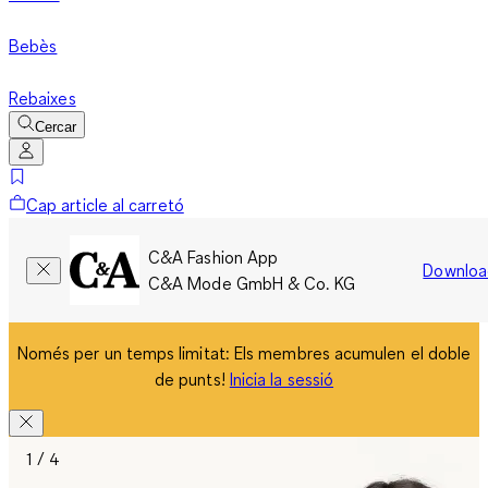
Bebès
Rebaixes
Cercar
Cap article al carretó
C&A Fashion App
Downloa
C&A Mode GmbH & Co. KG
Només per un temps limitat: Els membres acumulen el doble
de punts!
Inicia la sessió
1 / 4