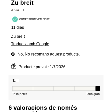
Zu breit
Anni
COMPRADOR VERIFICAT
11 dies
Zu breit
Tradueix amb Google
No, No recomano aquest producte.
Producte provat :
1/7/2026
Tall
Tall, 5 de 5, on 1 és igual a Talla petita i 5 és igual a Tal
Talla petita
Talla gran
6 valoracions de només