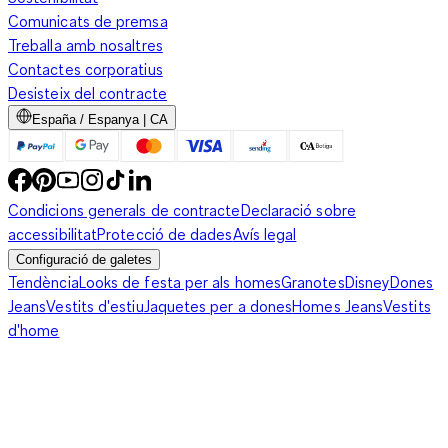
Comunicats de premsa
Treballa amb nosaltres
Contactes corporatius
Desisteix del contracte
España / Espanya | CA
Condicions generals de contracte
Declaració sobre
accessibilitat
Protecció de dades
Avís legal
Configuració de galetes
Tendència
Looks de festa per als homes
Granotes
Disney
Dones
Jeans
Vestits d'estiu
Jaquetes per a dones
Homes Jeans
Vestits
d'home