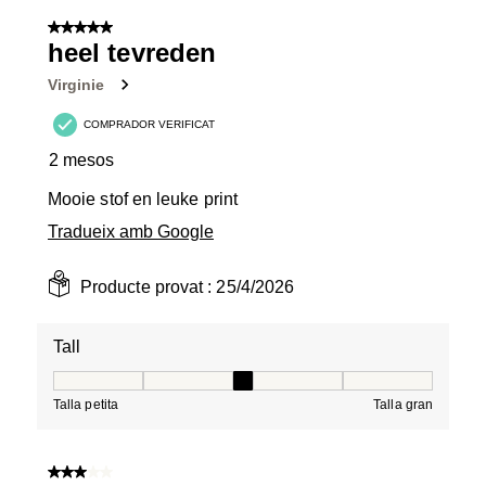
5 de 5 estrelles.
heel tevreden
Virginie
COMPRADOR VERIFICAT
2 mesos
Mooie stof en leuke print
Tradueix amb Google
Producte provat :
25/4/2026
Tall
Tall, 3 de 5, on 1 és igual a Talla petita i 5 és igual a Tal
Talla petita
Talla gran
3 de 5 estrelles.