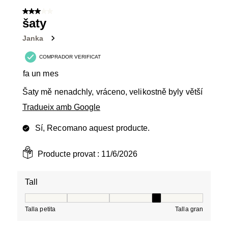
3 de 5 estrelles.
šaty
Janka
COMPRADOR VERIFICAT
fa un mes
Šaty mě nenadchly, vráceno, velikostně byly větší
Tradueix amb Google
Sí, Recomano aquest producte.
Producte provat :
11/6/2026
Tall
Tall, 4 de 5, on 1 és igual a Talla petita i 5 és igual a Tal
Talla petita
Talla gran