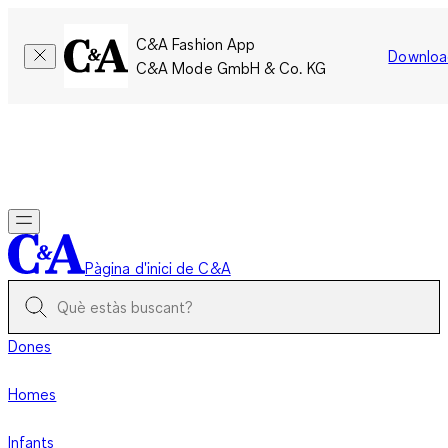
C&A Fashion App
Downloa
C&A Mode GmbH & Co. KG
Només per un temps limitat: Els membres acumulen el doble
de punts!
Inicia la sessió
Pàgina d'inici de C&A
Dones
Homes
Infants