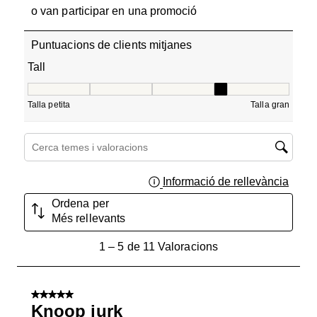
o van participar en una promoció
Puntuacions de clients mitjanes
Tall
Tall, 3.6 de 5, on 1 és igual a Talla petita i 5 és igual a Ta
Talla petita
Talla gran
Cerca temes i valoracions regió de cerca
Informació de rellevància
Mostra
Ordena per
Més rellevants
1
1
–
5 de 11
Valoracions
a
5
de
5 de 5 estrelles.
11
Knoop jurk