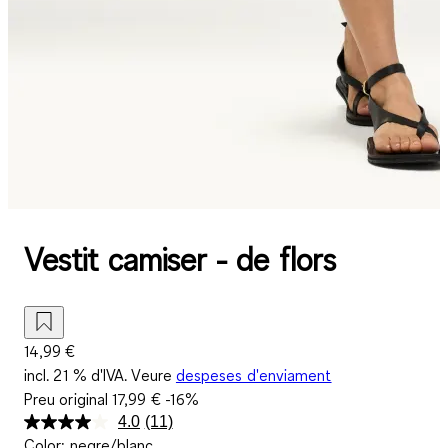
Vestit camiser - de flors
14,99 €
incl. 21 % d'IVA. Veure
despeses d'enviament
Preu original
17,99 €
-16%
4.0
(11)
Llegeix
Color
:
negre/blanc
11