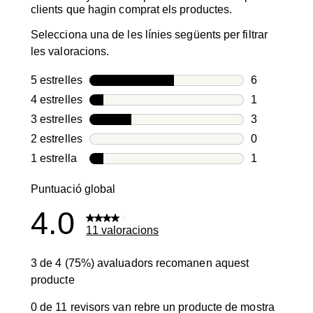
clients que hagin comprat els productes.
Selecciona una de les línies següents per filtrar
les valoracions.
5 estrelles
estrelles
6
6 valoracion
4 estrelles
estrelles
1
1 valoració 
3 estrelles
estrelles
3
3 valoracion
2 estrelles
estrelles
0
0 valoracion
1 estrella
estrelles
1
1 valoració 
Puntuació global
4.0
11 valoracions
3 de 4 (75%) avaluadors recomanen aquest
producte
0 de 11 revisors van rebre un producte de mostra