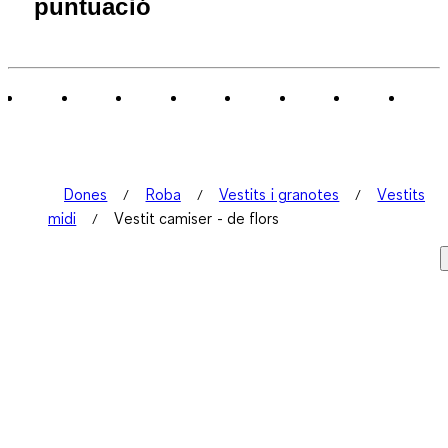
puntuació
Dones
Roba
Vestits i granotes
Vestits
midi
Vestit camiser - de flors