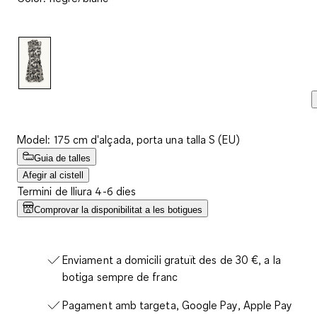
valoracions.
Enllaç
a
la
mateixa
pàgina.
Model: 175 cm d'alçada, porta una talla S (EU)
Guia de talles
Afegir al cistell
Termini de lliura 4-6 dies
Comprovar la disponibilitat a les botigues
Enviament a domicili gratuït des de 30 €, a la
botiga sempre de franc
Pagament amb targeta, Google Pay, Apple Pay