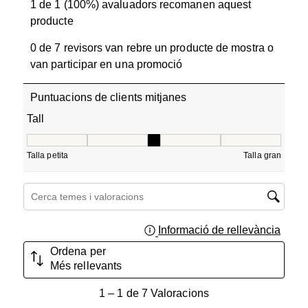
1 de 1 (100%) avaluadors recomanen aquest
producte
0 de 7 revisors van rebre un producte de mostra o
van participar en una promoció
Puntuacions de clients mitjanes
Tall
Tall, 3 de 5, on 1 és igual a Talla petita i 5 és igual a Tall
Talla petita
Talla gran
Cerca temes i valoracions regió de cerca
Informació de rellevància
Mostra
Ordena per
Més rellevants
1
1
–
1 de 7
Valoracions
a