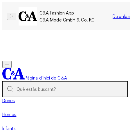
C&A Fashion App
Downloa
C&A Mode GmbH & Co. KG
Només per un temps limitat: Els membres acumulen el doble
de punts!
Inicia la sessió
Pàgina d'inici de C&A
Dones
Homes
Infants