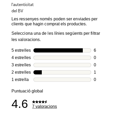
Les ressenyes només poden ser enviades per
clients que hagin comprat els productes.
Selecciona una de les línies següents per filtrar
les valoracions.
5 estrelles
estrelles
6
6 valoracion
4 estrelles
estrelles
0
0 valoracion
3 estrelles
estrelles
0
0 valoracion
2 estrelles
estrelles
1
1 valoració 
1 estrella
estrelles
0
0 valoracion
Puntuació global
4.6
7 valoracions