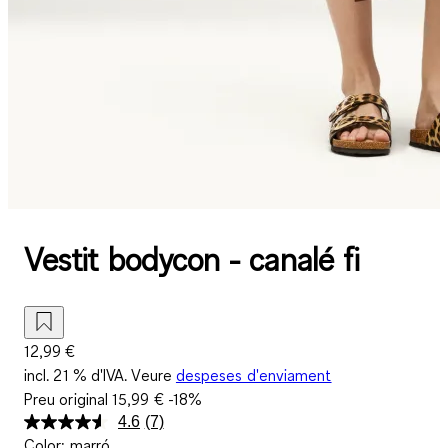
Vestit bodycon - canalé fi
12,99 €
incl. 21 % d'IVA. Veure
despeses d'enviament
Preu original
15,99 €
-18%
4.6
(7)
Llegeix
Color
:
marró
7