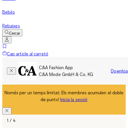
Bebès
Rebaixes
Cercar
Cap article al carretó
C&A Fashion App
Downloa
C&A Mode GmbH & Co. KG
Només per un temps limitat: Els membres acumulen el doble
de punts!
Inicia la sessió
1 / 4