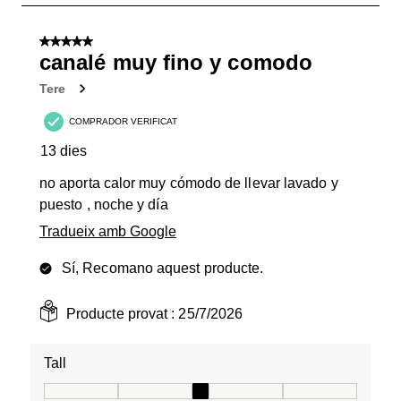
1
de
5 de 5 estrelles.
7
canalé muy fino y comodo
Valoracions.
Tere
COMPRADOR VERIFICAT
13 dies
no aporta calor muy cómodo de llevar lavado y
puesto , noche y día
Tradueix amb Google
Sí, Recomano aquest producte.
Producte provat :
25/7/2026
Tall
Tall, 3 de 5, on 1 és igual a Talla petita i 5 és igual a Tal