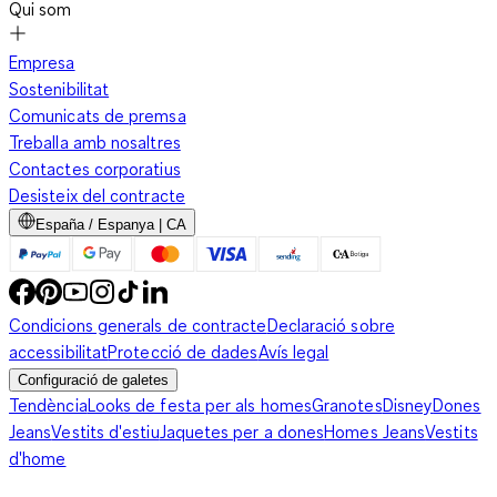
Qui som
Empresa
Sostenibilitat
Comunicats de premsa
Treballa amb nosaltres
Contactes corporatius
Desisteix del contracte
España / Espanya | CA
Condicions generals de contracte
Declaració sobre
accessibilitat
Protecció de dades
Avís legal
Configuració de galetes
Tendència
Looks de festa per als homes
Granotes
Disney
Dones
Jeans
Vestits d'estiu
Jaquetes per a dones
Homes Jeans
Vestits
d'home