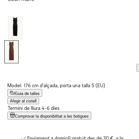
valoracions.
Enllaç
a
la
mateixa
pàgina.
Model: 176 cm d'alçada, porta una talla S (EU)
Guia de talles
Afegir al cistell
Termini de lliura 4-6 dies
Comprovar la disponibilitat a les botigues
Enviament a domicili gratuït des de 30 €, a la