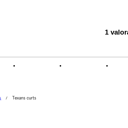
1 valo
s
Texans curts