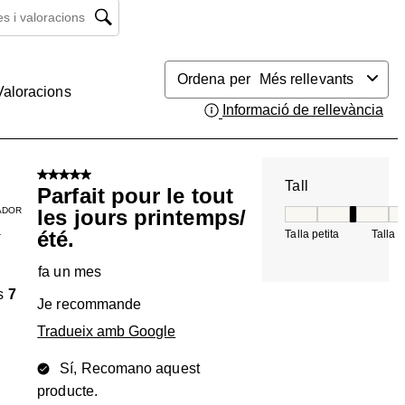
 i valoracions regió de cerca
Ordena per
Més rellevants
Valoracions
Informació de rellevància
Mos
5 de 5 estrelles.
Tall
Parfait pour le tout
ADOR
les jours printemps/
Tall, 3 de 5, on 1 é
été.
Talla petita
Talla 
T
fa un mes
s
7
Je recommande
Tradueix amb Google
Sí, Recomano aquest
producte.