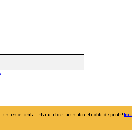
 un temps limitat: Els membres acumulen el doble de punts!
Inic
s
 un temps limitat: Els membres acumulen el doble de punts!
Inic