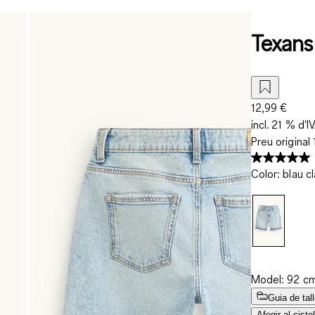
Texans
12,99 €
incl. 21 % d'I
Preu original
Color
:
blau cl
Model: 92 cm 
Guia de tal
Afegir al cistel