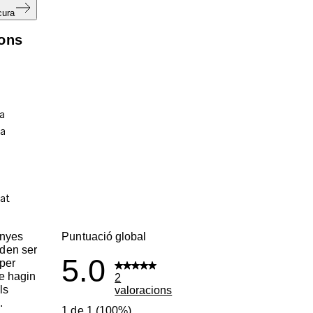
cura
ions
enyes
Puntuació global
den ser
5.0
per
ue hagin
2
ls
valoracions
.
1 de 1 (100%)