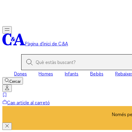
Només per
Pàgina d'inici de C&A
Dones
Homes
Infants
Bebès
Rebaixe
Cercar
Cap article al carretó
Només per