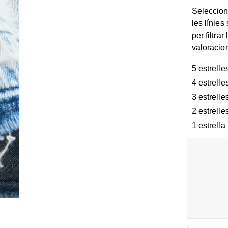
Seleccion
les línies
per filtrar 
valoracio
5 estrelle
4 estrelle
3 estrelle
2 estrelle
1 estrella