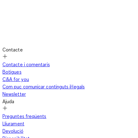
Contacte
Contacte i comentaris
Botigues
C&A for you
Com puc comunicar continguts il·legals
Newsletter
Ajuda
Preguntes freqüents
Lliurament
Devolució