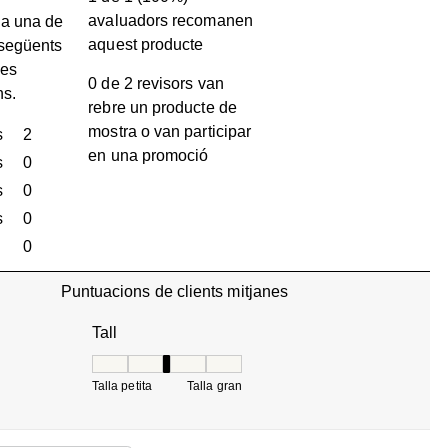
avaluadors recomanen
a una de
aquest producte
 següents
les
0 de 2 revisors van
ns.
rebre un producte de
mostra o van participar
s
estrelles
2
en una promoció
2 valoracions amb 5 estrelles.
s
estrelles
0
0 valoracions amb 4 estrelles.
s
estrelles
0
0 valoracions amb 3 estrelles.
s
estrelles
0
0 valoracions amb 2 estrelles.
estrelles
0
0 valoracions amb 1 estrella.
Puntuacions de clients mitjanes
Tall
Tall, 3 de 5, on 1 és igual a Talla petita i 5 és igua
Talla petita
Talla gran