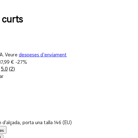
 curts
VA. Veure
despeses d'enviament
17,99 €
-27%
5.0
(2)
Llegeix
ar
2
valoracions.
Enllaç
a
la
mateixa
pàgina.
d'alçada, porta una talla 146 (EU)
les
l