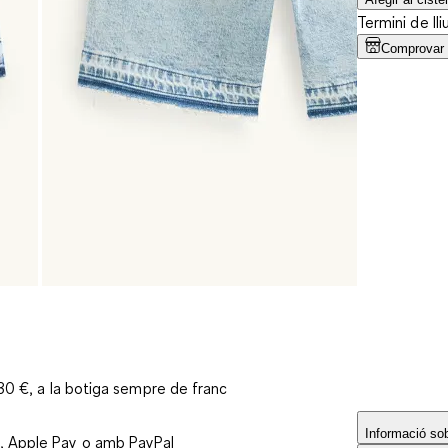
Termini de lli
Comprovar l
 30 €, a la botiga sempre de franc
Informació sobr
, Apple Pay o amb PayPal