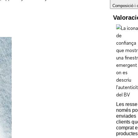
Composició i 
Valorac
Les ress
només po
enviades 
clients q
comprat e
productes