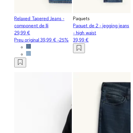
Relaxed Tapered Jeans -
Paquets
component de lli
Paquet de 2 - jegging jeans
29,99 €
- high waist
Preu original
39,99 €
-25%
39,99 €