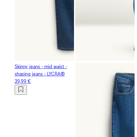
Skinny jeans - mid waist -
shaping jeans - LYCRA®
39,99 €