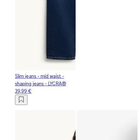
Slim jeans - mid waist -
shaping jeans - LYCRA®
39,99 €