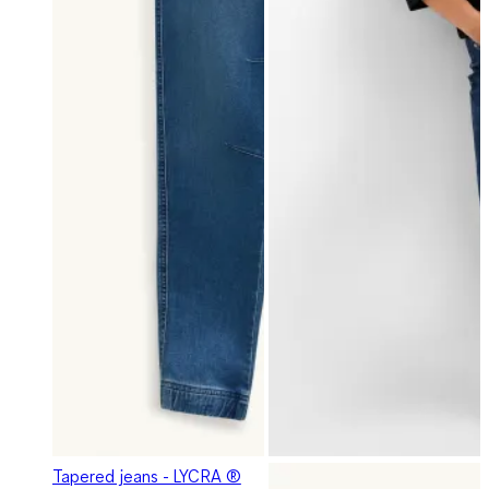
Tapered jeans - LYCRA ®