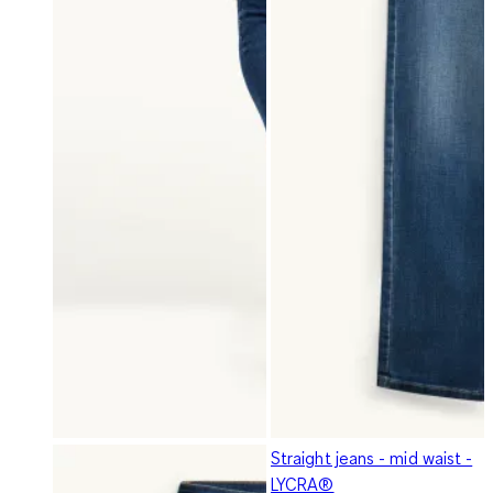
Straight jeans - mid waist -
LYCRA®