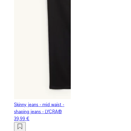
Skinny jeans - mid waist -
shaping jeans - LYCRA®
39,99 €