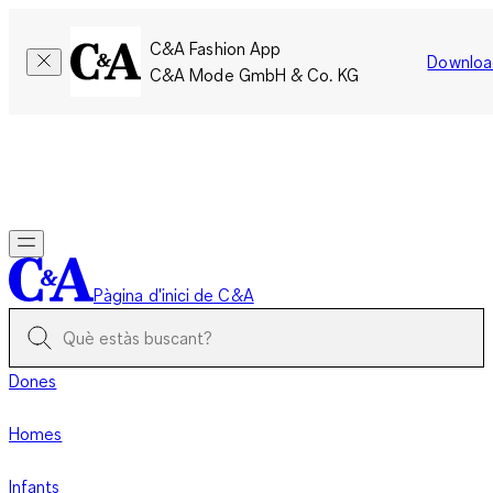
C&A Fashion App
Downloa
C&A Mode GmbH & Co. KG
Només per un temps limitat: Els membres acumulen el doble
de punts!
Inicia la sessió
Pàgina d'inici de C&A
Dones
Homes
Infants