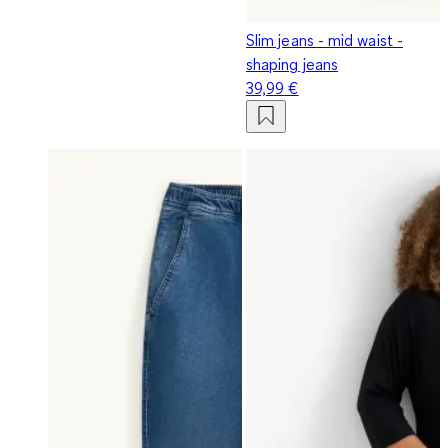
Slim jeans - mid waist -
shaping jeans
39,99 €