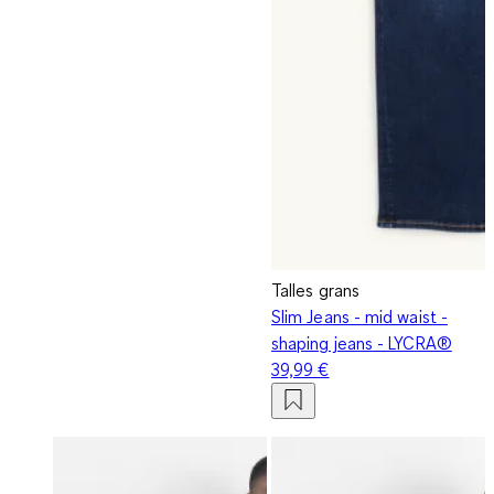
Talles grans
Slim Jeans - mid waist -
shaping jeans - LYCRA®
39,99 €