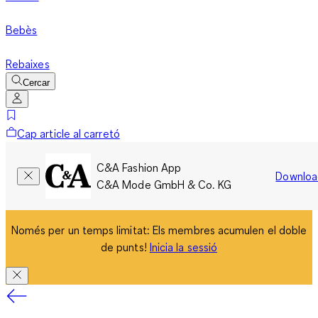
Bebès
Rebaixes
Cercar
Cap article al carretó
C&A Fashion App
Downloa
C&A Mode GmbH & Co. KG
Només per un temps limitat: Els membres acumulen el doble
de punts!
Inicia la sessió