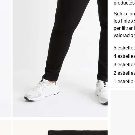
productes
Seleccion
les línies
per filtrar 
valoracio
5 estrelle
4 estrelle
3 estrelle
2 estrelle
1 estrella