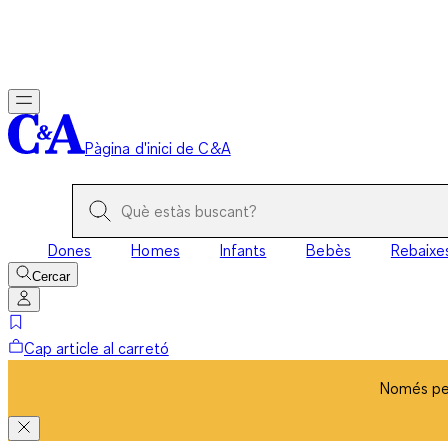
Només per
Pàgina d'inici de C&A
Dones
Homes
Infants
Bebès
Rebaixe
Cercar
Cap article al carretó
Només per