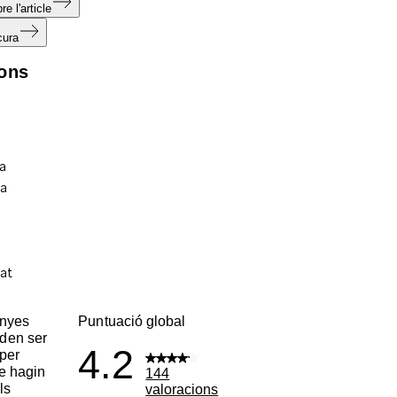
e l'article
cura
ions
enyes
Puntuació global
den ser
4.2
per
ue hagin
144
ls
valoracions