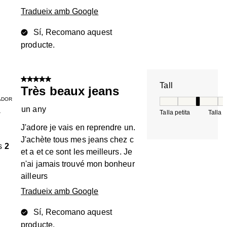
Tradueix amb Google
Sí, Recomano aquest
producte.
5 de 5 estrelles.
Tall
Très beaux jeans
ADOR
Tall, 3 de 5, on 1 é
un any
Talla petita
Talla 
T
J'adore je vais en reprendre un.
J'achète tous mes jeans chez c
s
2
et a et ce sont les meilleurs. Je
n'ai jamais trouvé mon bonheur
ailleurs
Tradueix amb Google
Sí, Recomano aquest
producte.