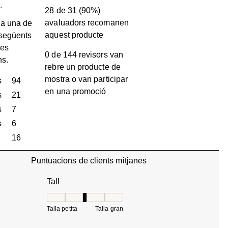
.
28 de 31 (90%)
avaluadors recomanen
a una de
aquest producte
 següents
les
0 de 144 revisors van
ns.
rebre un producte de
mostra o van participar
s
estrelles
94
en una promoció
94 valoracions amb 5 estrelles.
s
estrelles
21
21 valoracions amb 4 estrelles.
s
estrelles
7
7 valoracions amb 3 estrelles.
s
estrelles
6
6 valoracions amb 2 estrelles.
estrelles
16
16 valoracions amb 1 estrella.
Puntuacions de clients mitjanes
Tall
Tall, 2.966666666666667 de 5, on 1 és igual a Talla
Talla petita
Talla gran