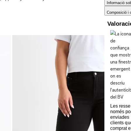
Informació sobr
Composició i 
Valorac
Les ress
només po
enviades 
clients q
comprat e