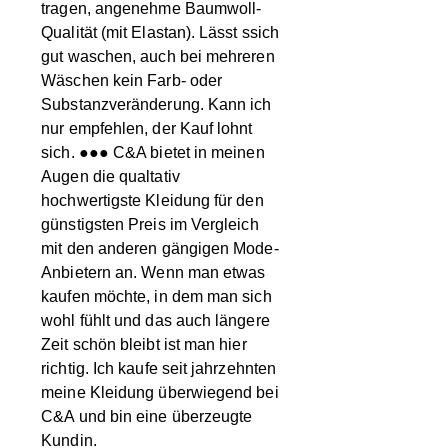
tragen, angenehme Baumwoll-
Qualität (mit Elastan). Lässt ssich
gut waschen, auch bei mehreren
Wäschen kein Farb- oder
Substanzveränderung. Kann ich
nur empfehlen, der Kauf lohnt
sich. ●●● C&A bietet in meinen
Augen die qualtativ
hochwertigste Kleidung für den
günstigsten Preis im Vergleich
mit den anderen gängigen Mode-
Anbietern an. Wenn man etwas
kaufen möchte, in dem man sich
wohl fühlt und das auch längere
Zeit schön bleibt ist man hier
richtig. Ich kaufe seit jahrzehnten
meine Kleidung überwiegend bei
C&A und bin eine überzeugte
Kundin.