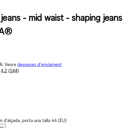
jeans - mid waist - shaping jeans
RA®
VA. Veure
despeses d'enviament
4.2
(144)
Llegeix
144
valoracions.
Enllaç
a
la
mateixa
pàgina.
 d'alçada, porta una talla 46 (EU)
les