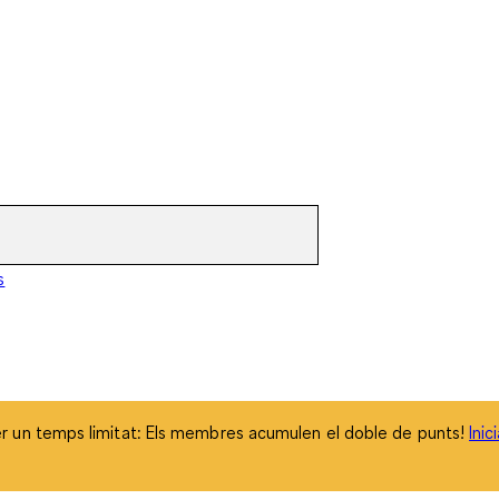
 un temps limitat: Els membres acumulen el doble de punts!
Inic
s
 un temps limitat: Els membres acumulen el doble de punts!
Inic