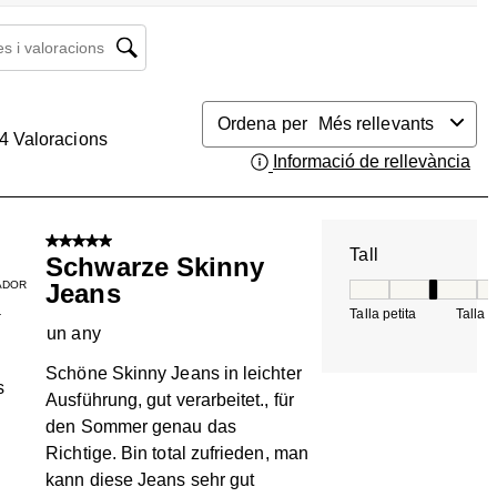
 i valoracions regió de cerca
Ordena per
Més rellevants
4
Valoracions
Informació de rellevància
Mos
5 de 5 estrelles.
Tall
Schwarze Skinny
ADOR
Jeans
Tall, 3 de 5, on 1 é
Talla petita
Talla 
T
un any
Schöne Skinny Jeans in leichter
s
Ausführung, gut verarbeitet., für
den Sommer genau das
Richtige. Bin total zufrieden, man
kann diese Jeans sehr gut