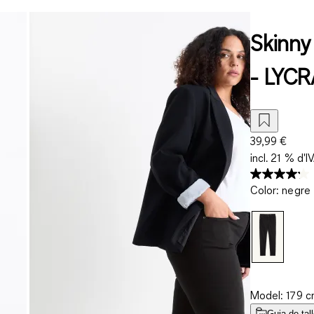
Skinny 
- LYC
39,99 €
incl. 21 % d'I
Color
:
negre
Model: 179 cm
Guia de tal