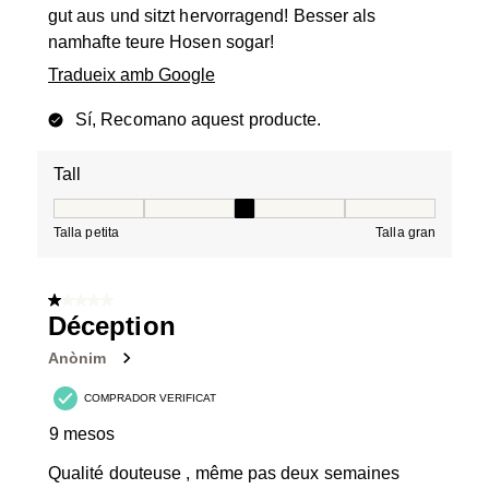
gut aus und sitzt hervorragend! Besser als
namhafte teure Hosen sogar!
Tradueix amb Google
Sí, Recomano aquest producte.
Tall
Tall, 3 de 5, on 1 és igual a Talla petita i 5 és igual a Tal
Talla petita
Talla gran
1 de 5 estrelles.
Déception
Anònim
COMPRADOR VERIFICAT
9 mesos
Qualité douteuse , même pas deux semaines