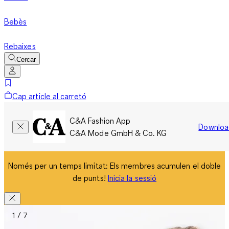
Bebès
Rebaixes
Cercar
Cap article al carretó
C&A Fashion App
Downloa
C&A Mode GmbH & Co. KG
Només per un temps limitat: Els membres acumulen el doble
de punts!
Inicia la sessió
1 / 7