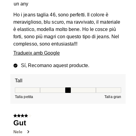
un any
Ho i jeans taglia 46, sono perfetti. Il colore è
meraviglioso, blu scuro, ma ravvivato, il materiale
è elastico, modella molto bene. Ho le cosce più
forti, sono più magri con questo tipo di jeans. Nel
complesso, sono entusiasta!!!
Tradueix amb Google
Sí, Recomano aquest producte.
Tall
Tall, 3 de 5, on 1 és igual a Talla petita i 5 és igual a Tal
Talla petita
Talla gran
4 de 5 estrelles.
Gut
Nele