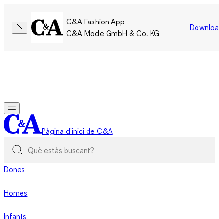
C&A Fashion App
Downloa
C&A Mode GmbH & Co. KG
Només per un temps limitat: Els membres acumulen el doble
de punts!
Inicia la sessió
Pàgina d'inici de C&A
Dones
Homes
Infants