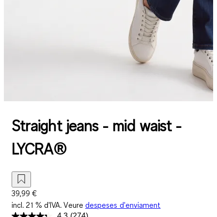
Straight jeans - mid waist -
LYCRA®
39,99 €
incl. 21 % d'IVA. Veure
despeses d'enviament
4.3
(274)