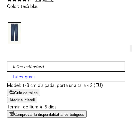
Llegeix
Color
:
texà blau
274
valoracions.
Enllaç
a
la
mateixa
pàgina.
Talles estàndard
Talles grans
Model: 178 cm d'alçada, porta una talla 42 (EU)
Guia de talles
Afegir al cistell
Termini de lliura 4-6 dies
Comprovar la disponibilitat a les botigues