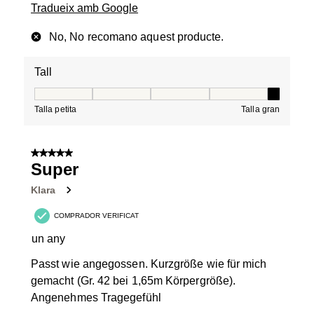
Tradueix amb Google
No, No recomano aquest producte.
Tall
Tall, 5 de 5, on 1 és igual a Talla petita i 5 és igual a Tal
Talla petita
Talla gran
5 de 5 estrelles.
Super
Klara
COMPRADOR VERIFICAT
un any
Passt wie angegossen. Kurzgröße wie für mich
gemacht (Gr. 42 bei 1,65m Körpergröße).
Angenehmes Tragegefühl