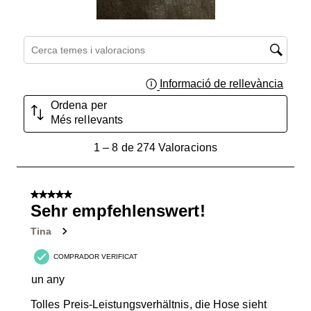
Cerca temes i valoracions regió de cerca
Informació de rellevància
Mostra
Ordena per
Més rellevants
1
1
–
8 de 274
Valoracions
a
8
de
5 de 5 estrelles.
274
Sehr empfehlenswert!
Valoracions.
Tina
COMPRADOR VERIFICAT
un any
Tolles Preis-Leistungsverhältnis, die Hose sieht