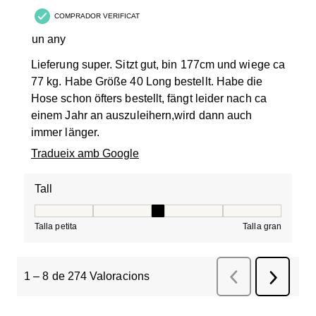
COMPRADOR VERIFICAT
un any
Lieferung super. Sitzt gut, bin 177cm und wiege ca
77 kg. Habe Größe 40 Long bestellt. Habe die
Hose schon öfters bestellt, fängt leider nach ca
einem Jahr an auszuleihern,wird dann auch
immer länger.
Tradueix amb Google
Tall
Tall, 3 de 5, on 1 és igual a Talla petita i 5 és igual a Tal
Talla petita
Talla gran
1
–
8 de 274
Valoracions
Anterior
Valoracions
Següent
Valorac