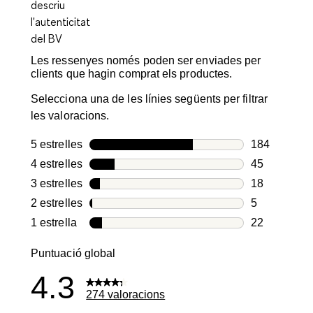
Les ressenyes només poden ser enviades per
clients que hagin comprat els productes.
Selecciona una de les línies següents per filtrar
les valoracions.
5 estrelles
estrelles
184
184 valoraci
4 estrelles
estrelles
45
45 valoracio
3 estrelles
estrelles
18
18 valoracio
2 estrelles
estrelles
5
5 valoracion
1 estrella
estrelles
22
22 valoracio
Puntuació global
4.3
274 valoracions