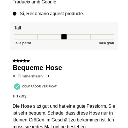
Tradueix amb Google
Sí, Recomano aquest producte.
Tall
Tall, 3 de 5, on 1 és igual a Talla petita i 5 és igual a Tal
Talla petita
Talla gran
5 de 5 estrelles.
Bequeme Hose
A. Timmermann
COMPRADOR VERIFICAT
un any
Die Hose sitzt gut und hat eine gute Passform. Sie
ist sehr bequem. Schade, dass diese Hose nur in
kleinen Größen im Geschäft zu bekommen ist. Ich
muss sie jedes Mal online bestellen.