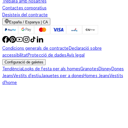
Treballa amb nosaltres
Contactes corporatius
Desisteix del contracte
España / Espanya | CA
Condicions generals de contracte
Declaració sobre
accessibilitat
Protecció de dades
Avís legal
Configuració de galetes
Tendència
Looks de festa per als homes
Granotes
Disney
Dones
Jeans
Vestits d'estiu
Jaquetes per a dones
Homes Jeans
Vestits
d'home