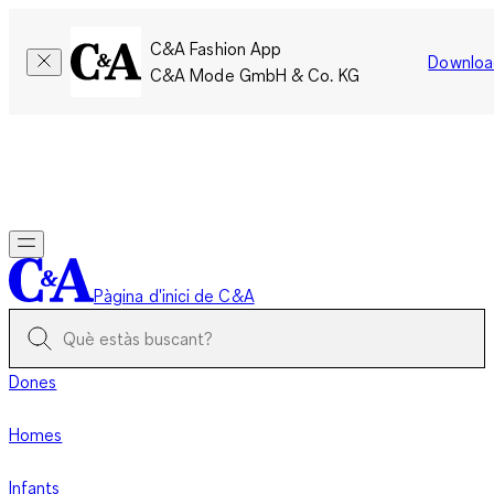
C&A Fashion App
Downloa
C&A Mode GmbH & Co. KG
Només per un temps limitat: Els membres acumulen el doble
de punts!
Inicia la sessió
Pàgina d'inici de C&A
Dones
Homes
Infants