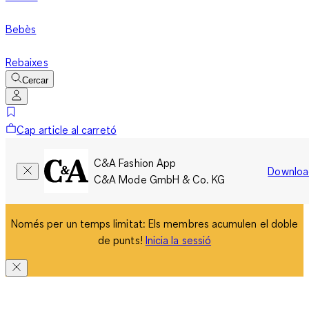
Bebès
Rebaixes
Cercar
Cap article al carretó
C&A Fashion App
Downloa
C&A Mode GmbH & Co. KG
Només per un temps limitat: Els membres acumulen el doble
de punts!
Inicia la sessió