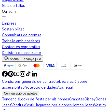
Guia de talles
Qui som
Empresa
Sostenibilitat
Comunicats de premsa
Treballa amb nosaltres
Contactes corporatius
Desisteix del contracte
España / Espanya | CA
Condicions generals de contracte
Declaració sobre
accessibilitat
Protecció de dades
Avís legal
Configuració de galetes
Tendència
Looks de festa per als homes
Granotes
Disney
Dones
Jeans
Vestits d'estiu
Jaquetes per a dones
Homes Jeans
Vestits