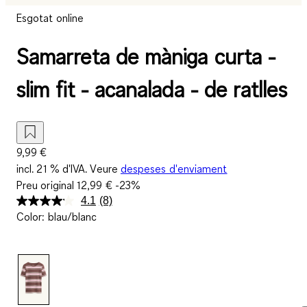
Esgotat online
Samarreta de màniga curta -
slim fit - acanalada - de ratlles
9,99 €
incl. 21 % d'IVA. Veure
despeses d'enviament
Preu original
12,99 €
-23%
4.1
(8)
Llegeix
Color
:
blau/blanc
8
valoracions.
Enllaç
a
la
mateixa
pàgina.