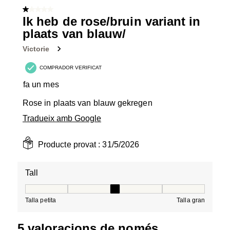
1 de 5 estrelles.
Ik heb de rose/bruin variant in
plaats van blauw/
Victorie
COMPRADOR VERIFICAT
fa un mes
Rose in plaats van blauw gekregen
Tradueix amb Google
Producte provat :
31/5/2026
Tall
Tall, 3 de 5, on 1 és igual a Talla petita i 5 és igual a Tal
Talla petita
Talla gran
5 valoracions de només