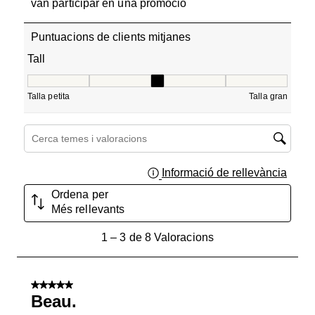
van participar en una promoció
Puntuacions de clients mitjanes
Tall
Tall, 3 de 5, on 1 és igual a Talla petita i 5 és igual a Tall
Talla petita
Talla gran
Cerca temes i valoracions regió de cerca
Informació de rellevància
Mostra
Ordena per
Més rellevants
1
1
–
3 de 8
Valoracions
a
3
de
5 de 5 estrelles.
8
Beau.