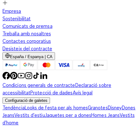
Empresa
Sostenibilitat
Comunicats de premsa
Treballa amb nosaltres
Contactes corporatius
Desisteix del contracte
España / Espanya | CA
Condicions generals de contracte
Declaració sobre
accessibilitat
Protecció de dades
Avís legal
Configuració de galetes
Tendència
Looks de festa per als homes
Granotes
Disney
Dones
Jeans
Vestits d'estiu
Jaquetes per a dones
Homes Jeans
Vestits
d'home