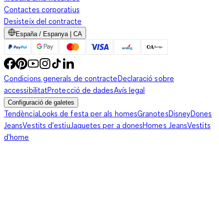
Contactes corporatius
Desisteix del contracte
España / Espanya | CA
Condicions generals de contracte
Declaració sobre
accessibilitat
Protecció de dades
Avís legal
Configuració de galetes
Tendència
Looks de festa per als homes
Granotes
Disney
Dones
Jeans
Vestits d'estiu
Jaquetes per a dones
Homes Jeans
Vestits
d'home