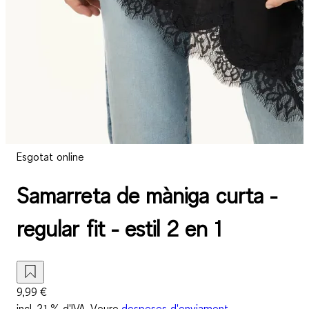
Esgotat online
Samarreta de màniga curta -
regular fit - estil 2 en 1
9,99 €
incl. 21 % d'IVA. Veure
despeses d'enviament