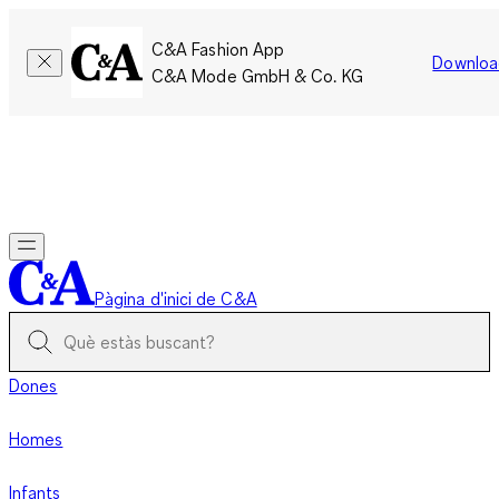
C&A Fashion App
Downloa
C&A Mode GmbH & Co. KG
Només per un temps limitat: Els membres acumulen el doble
de punts!
Inicia la sessió
Pàgina d'inici de C&A
Dones
Homes
Infants