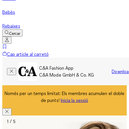
Bebès
Rebaixes
Cercar
Cap article al carretó
C&A Fashion App
Downloa
C&A Mode GmbH & Co. KG
Només per un temps limitat: Els membres acumulen el doble
de punts!
Inicia la sessió
1 / 5