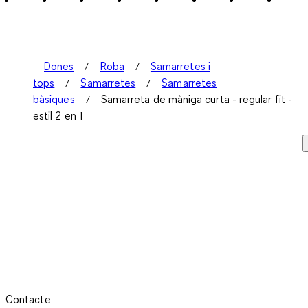
Dones
Roba
Samarretes i
tops
Samarretes
Samarretes
bàsiques
Samarreta de màniga curta - regular fit -
estil 2 en 1
Contacte