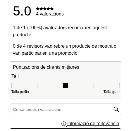
5.0
4 valoracions
1 de 1 (100%) avaluadors recomanen aquest
producte
0 de 4 revisors van rebre un producte de mostra o
van participar en una promoció
Puntuacions de clients mitjanes
Tall
Tall, 3 de 5, on 1 és igual a Talla petita i 5 és igual a Tall
Talla petita
Talla gran
Cerca temes i valoracions regió de cerca
Informació de rellevància
Mostra