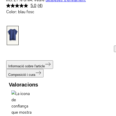
5.0
(4)
Llegeix
Color
:
blau fosc
4
valoracions.
Enllaç
a
la
mateixa
pàgina.
Informació sobre l'article
Composició i cura
Valoracions