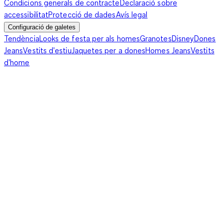
Condicions generals de contracte
Declaració sobre
accessibilitat
Protecció de dades
Avís legal
Configuració de galetes
Tendència
Looks de festa per als homes
Granotes
Disney
Dones
Jeans
Vestits d'estiu
Jaquetes per a dones
Homes Jeans
Vestits
d'home