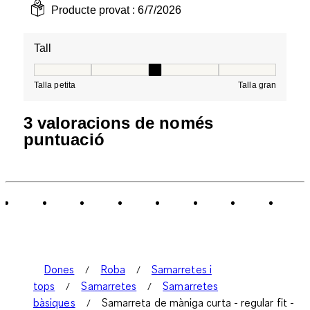
Producte provat :
6/7/2026
Tall
Tall, 3 de 5, on 1 és igual a Talla petita i 5 és igual a Tal
Talla petita
Talla gran
3 valoracions de només
puntuació
Dones
Roba
Samarretes i
tops
Samarretes
Samarretes
bàsiques
Samarreta de màniga curta - regular fit -