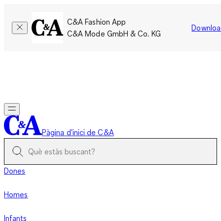
C&A Fashion App
Downloa
C&A Mode GmbH & Co. KG
Només per un temps limitat: Els membres acumulen el doble
de punts!
Inicia la sessió
Pàgina d'inici de C&A
Dones
Homes
Infants