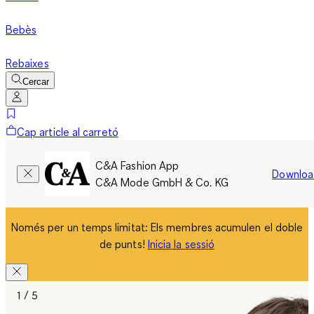
Bebès
Rebaixes
Cercar
Cap article al carretó
C&A Fashion App
Downloa
C&A Mode GmbH & Co. KG
Només per un temps limitat: Els membres acumulen el doble
de punts!
Inicia la sessió
1 / 5