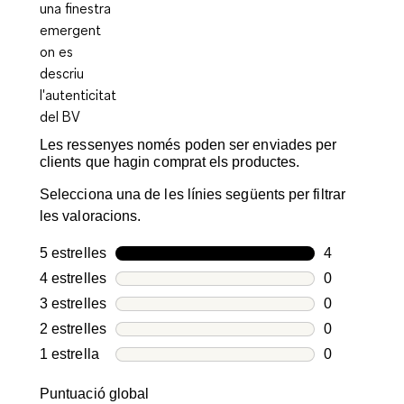
Les ressenyes només poden ser enviades per
clients que hagin comprat els productes.
Selecciona una de les línies següents per filtrar
les valoracions.
5 estrelles
estrelles
4
4 valoracion
4 estrelles
estrelles
0
0 valoracion
3 estrelles
estrelles
0
0 valoracion
2 estrelles
estrelles
0
0 valoracion
1 estrella
estrelles
0
0 valoracion
Puntuació global