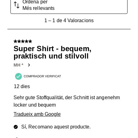
Ordena per
Més rellevants
1
1
–
1 de 4
Valoracions
a
1
de
5 de 5 estrelles.
4
Super Shirt - bequem,
Valoracions.
praktisch und stilvoll
MH *
COMPRADOR VERIFICAT
12 dies
Sehr gute Stoffqualität, der Schnitt ist angenehm
locker und bequem
Tradueix amb Google
Sí, Recomano aquest producte.