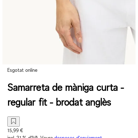
Esgotat online
Samarreta de màniga curta -
regular fit - brodat anglès
15,99 €
incl. 21 % d'IVA. Veure
despeses d'enviament