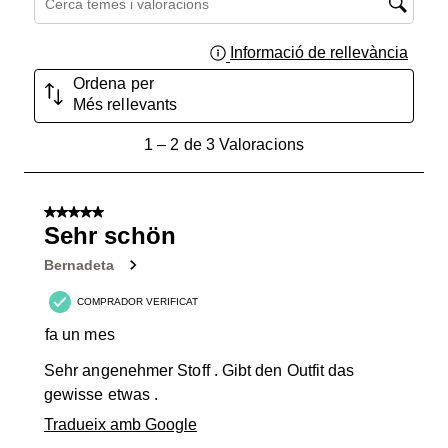
Informació de rellevància
Mostra
Ordena per
Més rellevants
1
1
–
2 de 3
Valoracions
a
2
de
5 de 5 estrelles.
3
Sehr schön
Valoracions.
Bernadeta
COMPRADOR VERIFICAT
fa un mes
Sehr angenehmer Stoff . Gibt den Outfit das
gewisse etwas .
Tradueix amb Google