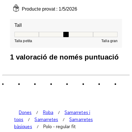
Producte provat :
1/5/2026
Tall
Tall, 3 de 5, on 1 és igual a Talla petita i 5 és igual a Tal
Talla petita
Talla gran
1 valoració de només puntuació
Dones
Roba
Samarretes i
tops
Samarretes
Samarretes
bàsiques
Polo - regular fit