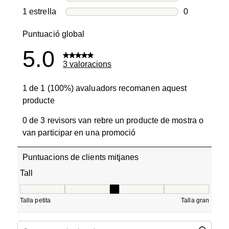
0 valoracion
1 estrella
estrelles
0
0 valoracion
Puntuació global
5.0
3 valoracions
1 de 1 (100%) avaluadors recomanen aquest
producte
0 de 3 revisors van rebre un producte de mostra o
van participar en una promoció
Puntuacions de clients mitjanes
Tall
Tall, 3 de 5, on 1 és igual a Talla petita i 5 és igual a Tall
Talla petita
Talla gran
Cerca temes i valoracions regió de cerca