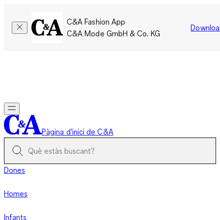
C&A Fashion App
Downloa
C&A Mode GmbH & Co. KG
Només per un temps limitat: Els membres acumulen el doble
de punts!
Inicia la sessió
Pàgina d'inici de C&A
Dones
Homes
Infants