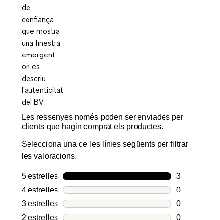
Les ressenyes només poden ser enviades per
clients que hagin comprat els productes.
Selecciona una de les línies següents per filtrar
les valoracions.
5 estrelles
estrelles
3
3 valoracion
4 estrelles
estrelles
0
0 valoracion
3 estrelles
estrelles
0
0 valoracion
2 estrelles
estrelles
0