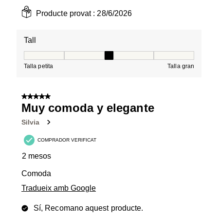
Producte provat :
28/6/2026
Tall
Tall, 3 de 5, on 1 és igual a Talla petita i 5 és igual a Tal
Talla petita
Talla gran
5 de 5 estrelles.
Muy comoda y elegante
Silvia
COMPRADOR VERIFICAT
2 mesos
Comoda
Tradueix amb Google
Sí, Recomano aquest producte.