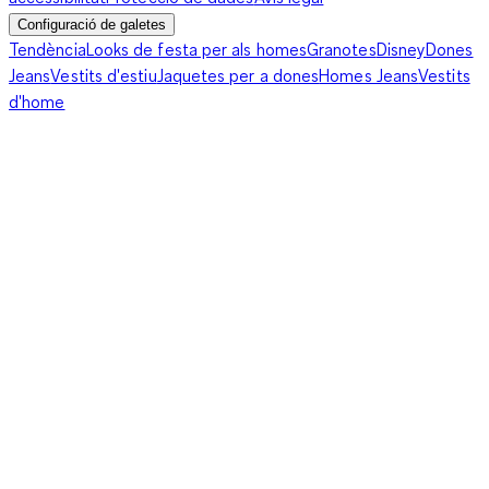
Configuració de galetes
Tendència
Looks de festa per als homes
Granotes
Disney
Dones
Jeans
Vestits d'estiu
Jaquetes per a dones
Homes Jeans
Vestits
d'home