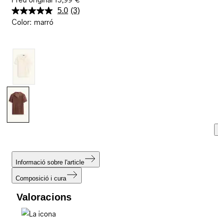
5.0
(3)
Llegeix
Color
:
marró
3
valoracions.
Enllaç
a
la
mateixa
pàgina.
Informació sobre l'article
Composició i cura
Valoracions