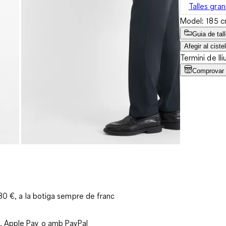
Talles gran
Model: 185 cm
Guia de tal
Afegir al cistel
Termini de lli
Comprovar l
 30 €, a la botiga sempre de franc
, Apple Pay o amb PayPal