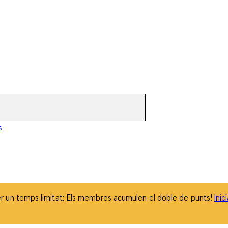
 un temps limitat: Els membres acumulen el doble de punts!
Inic
s
 un temps limitat: Els membres acumulen el doble de punts!
Inic