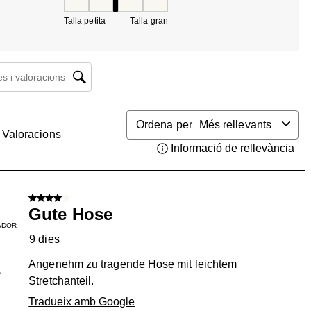
Tall, 3 de 5, on 1 és igual a Talla petita i 5 és igua
Talla petita
Talla gran
 i valoracions regió de cerca
Ordena per
Més rellevants
Valoracions
Informació de rellevància
Mos
4 de 5 estrelles.
Gute Hose
ADOR
9 dies
T
Angenehm zu tragende Hose mit leichtem
1
Stretchanteil.
Tradueix amb Google