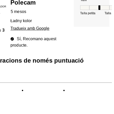
Polecam
ADOR
Tall, 3 de 5, on 1 é
5 mesos
Talla petita
Talla 
T
Ładny kolor
Tradueix amb Google
s
3
Sí, Recomano aquest
producte.
oracions de només puntuació