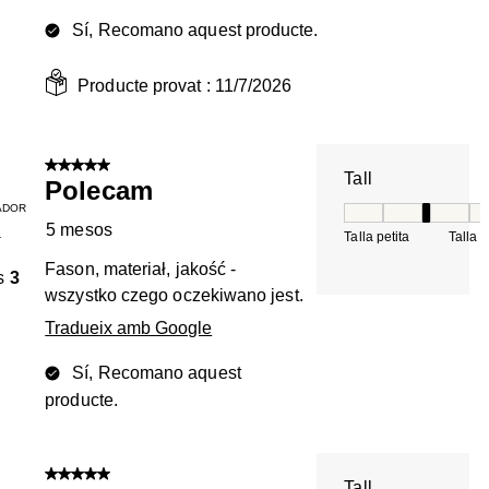
Sí, Recomano aquest producte.
Producte provat :
11/7/2026
5 de 5 estrelles.
Tall
Polecam
ADOR
Tall, 3 de 5, on 1 é
5 mesos
Talla petita
Talla 
T
Fason, materiał, jakość -
s
3
wszystko czego oczekiwano jest.
Tradueix amb Google
Sí, Recomano aquest
producte.
5 de 5 estrelles.
Tall