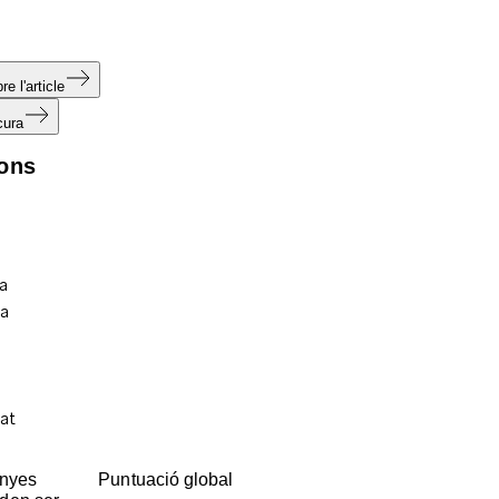
e l'article
cura
ions
enyes
Puntuació global