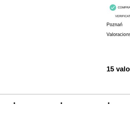
COMPR
VERIFICA
Poznań
Valoracion
15 val