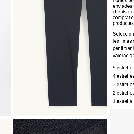
només po
enviades 
clients q
comprat e
productes
Seleccion
les línies
per filtrar 
valoracio
5 estrelle
4 estrelle
3 estrelle
2 estrelle
1 estrella