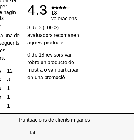
den ser
4.3
per
ue hagin
18
ls
valoracions
.
3 de 3 (100%)
avaluadors recomanen
a una de
aquest producte
 següents
les
0 de 18 revisors van
ns.
rebre un producte de
mostra o van participar
s
estrelles
12
en una promoció
12 valoracions amb 5 estrelles.
s
estrelles
3
3 valoracions amb 4 estrelles.
s
estrelles
1
1 valoració amb 3 estrelles.
s
estrelles
1
1 valoració amb 2 estrelles.
estrelles
1
1 valoració amb 1 estrella.
Puntuacions de clients mitjanes
Tall