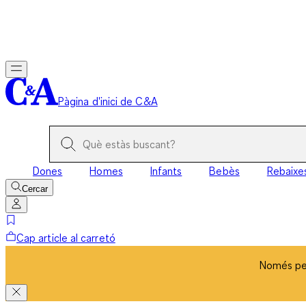
Només per
Pàgina d'inici de C&A
Dones
Homes
Infants
Bebès
Rebaixe
Cercar
Cap article al carretó
Només per