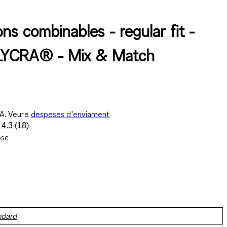
ns combinables - regular fit -
 LYCRA® - Mix & Match
VA. Veure
despeses d'enviament
4.3
(18)
Llegeix
osc
18
valoracions.
Enllaç
a
la
mateixa
pàgina.
àndard