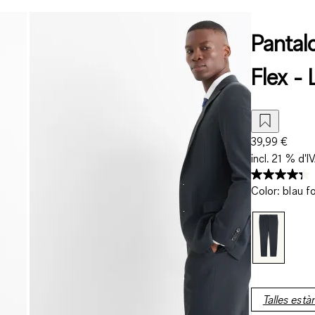
Pantalo
Flex -
39,99 €
incl. 21 % d'I
Color
:
blau f
Talles est