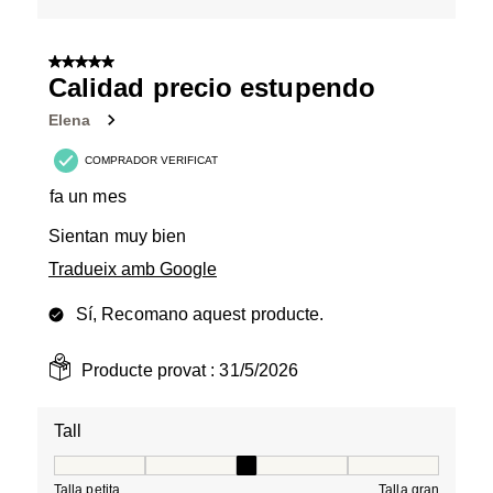
5 de 5 estrelles.
Calidad precio estupendo
Elena
COMPRADOR VERIFICAT
fa un mes
Sientan muy bien
Tradueix amb Google
Sí, Recomano aquest producte.
Producte provat :
31/5/2026
Tall
Tall, 3 de 5, on 1 és igual a Talla petita i 5 és igual a Tal
Talla petita
Talla gran