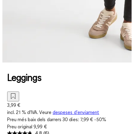
Leggings
3,99 €
incl. 21 % d'IVA. Veure
despeses d'enviament
Preu més baix dels darrers 30 dies:
7,99 €
-50%
Preu original
9,99 €
4.8
(6)