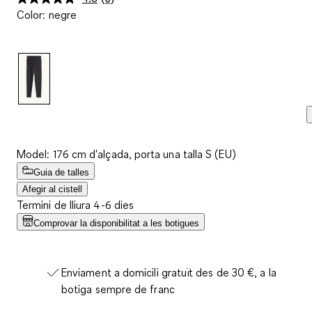
Llegeix
Color
:
negre
6
valoracions.
Enllaç
a
la
mateixa
pàgina.
Model: 176 cm d'alçada, porta una talla S (EU)
Guia de talles
Afegir al cistell
Termini de lliura 4-6 dies
Comprovar la disponibilitat a les botigues
Enviament a domicili gratuït des de 30 €, a la
botiga sempre de franc