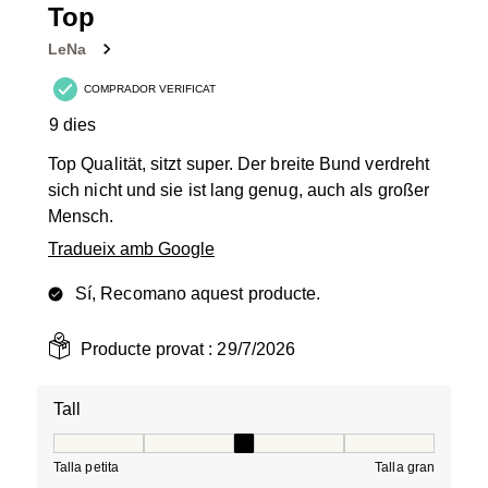
6
Top
Valoracions.
LeNa
COMPRADOR VERIFICAT
9 dies
Top Qualität, sitzt super. Der breite Bund verdreht
sich nicht und sie ist lang genug, auch als großer
Mensch.
Tradueix amb Google
Sí, Recomano aquest producte.
Producte provat :
29/7/2026
Tall
Tall, 3 de 5, on 1 és igual a Talla petita i 5 és igual a Tal
Talla petita
Talla gran