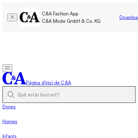
C&A Fashion App
Downloa
C&A Mode GmbH & Co. KG
Només per un temps limitat: Els membres acumulen el doble
de punts!
Inicia la sessió
Pàgina d'inici de C&A
Dones
Homes
Infants