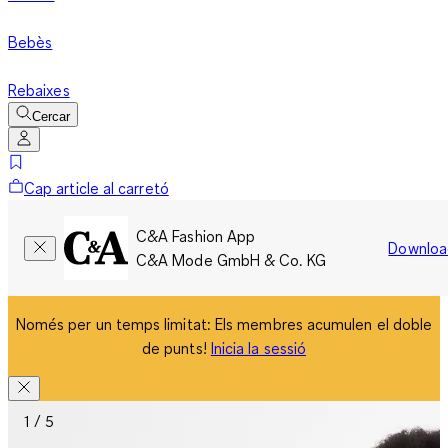
Bebès
Rebaixes
Cercar
Cap article al carretó
C&A Fashion App
Downloa
C&A Mode GmbH & Co. KG
Només per un temps limitat: Els membres acumulen el doble
de punts!
Inicia la sessió
1 / 5