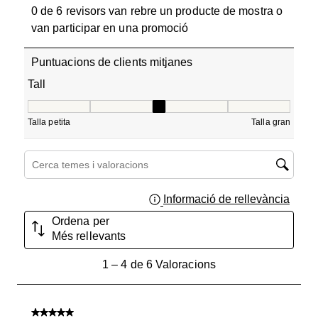
0 de 6 revisors van rebre un producte de mostra o
van participar en una promoció
Puntuacions de clients mitjanes
Tall
Tall, 2.75 de 5, on 1 és igual a Talla petita i 5 és igual a T
Talla petita
Talla gran
Cerca temes i valoracions regió de cerca
Informació de rellevància
Mostra
Ordena per
Més rellevants
1
1
–
4 de 6
Valoracions
a
4
de
5 de 5 estrelles.