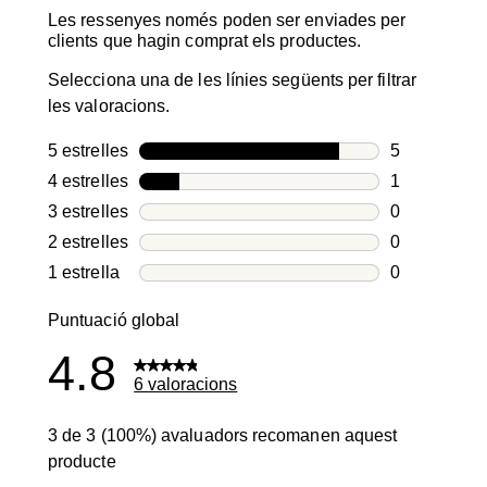
Les ressenyes només poden ser enviades per
clients que hagin comprat els productes.
Selecciona una de les línies següents per filtrar
les valoracions.
5 estrelles
estrelles
5
5 valoracion
4 estrelles
estrelles
1
1 valoració 
3 estrelles
estrelles
0
0 valoracion
2 estrelles
estrelles
0
0 valoracion
1 estrella
estrelles
0
0 valoracion
Puntuació global
4.8
6 valoracions
3 de 3 (100%) avaluadors recomanen aquest
producte