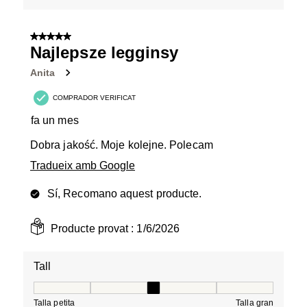
5 de 5 estrelles.
Najlepsze legginsy
Anita
COMPRADOR VERIFICAT
fa un mes
Dobra jakość. Moje kolejne. Polecam
Tradueix amb Google
Sí, Recomano aquest producte.
Producte provat :
1/6/2026
Tall
Tall, 3 de 5, on 1 és igual a Talla petita i 5 és igual a Tal
Talla petita
Talla gran