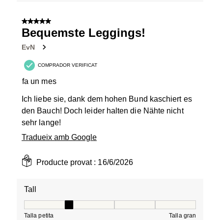
5 de 5 estrelles.
Bequemste Leggings!
EvN
COMPRADOR VERIFICAT
fa un mes
Ich liebe sie, dank dem hohen Bund kaschiert es
den Bauch! Doch leider halten die Nähte nicht
sehr lange!
Tradueix amb Google
Producte provat :
16/6/2026
Tall
Tall, 2 de 5, on 1 és igual a Talla petita i 5 és igual a Tal
Talla petita
Talla gran