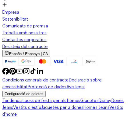
Empresa
Sostenibilitat
Comunicats de premsa
Treballa amb nosaltres
Contactes corporatius
Desisteix del contracte
España / Espanya | CA
Condicions generals de contracte
Declaració sobre
accessibilitat
Protecció de dades
Avís legal
Configuració de galetes
Tendència
Looks de festa per als homes
Granotes
Disney
Dones
Jeans
Vestits d'estiu
Jaquetes per a dones
Homes Jeans
Vestits
d'home