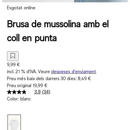
Esgotat online
Brusa de mussolina amb el
coll en punta
9,99 €
incl. 21 % d'IVA. Veure
despeses d'enviament
Preu més baix dels darrers 30 dies:
8,49 €
Preu original
19,99 €
3.9
(34)
Llegeix
Color
:
blanc
34
valoracions.
Enllaç
a
la
mateixa
pàgina.