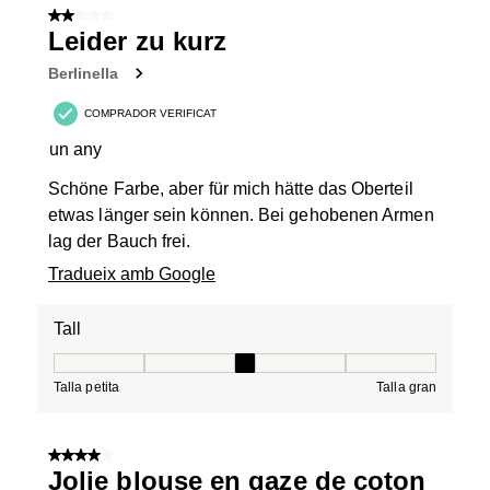
2 de 5 estrelles.
Leider zu kurz
Berlinella
COMPRADOR VERIFICAT
un any
Schöne Farbe, aber für mich hätte das Oberteil
etwas länger sein können. Bei gehobenen Armen
lag der Bauch frei.
Tradueix amb Google
Tall
Tall, 3 de 5, on 1 és igual a Talla petita i 5 és igual a Tal
Talla petita
Talla gran
4 de 5 estrelles.
Jolie blouse en gaze de coton