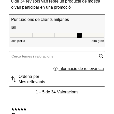
0 de 34 revisors van rebre un producte de mostra
o van participar en una promoció
Puntuacions de clients mitjanes
Tall
Tall, 3.75 de 5, on 1 és igual a Talla petita i 5 és igual a T
Talla petita
Talla gran
Cerca temes i valoracions regió de cerca
Informació de rellevància
Mostra
Ordena per
Més rellevants
1
1
–
5 de 34
Valoracions
a
5
de
5 de 5 estrelles.