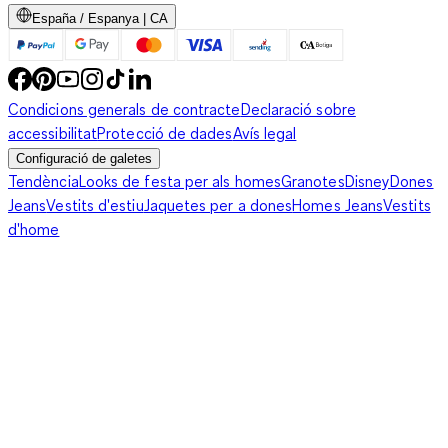
España / Espanya | CA
Condicions generals de contracte
Declaració sobre
accessibilitat
Protecció de dades
Avís legal
Configuració de galetes
Tendència
Looks de festa per als homes
Granotes
Disney
Dones
Jeans
Vestits d'estiu
Jaquetes per a dones
Homes Jeans
Vestits
d'home