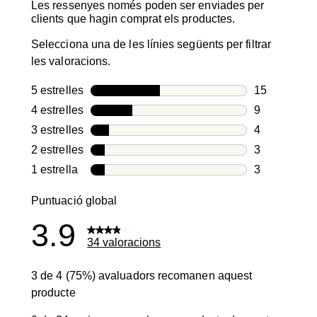
Les ressenyes només poden ser enviades per
clients que hagin comprat els productes.
Selecciona una de les línies següents per filtrar
les valoracions.
5 estrelles
estrelles
15
15 valoracio
4 estrelles
estrelles
9
9 valoracion
3 estrelles
estrelles
4
4 valoracion
2 estrelles
estrelles
3
3 valoracion
1 estrella
estrelles
3
3 valoracion
Puntuació global
3.9
34 valoracions
3 de 4 (75%) avaluadors recomanen aquest
producte