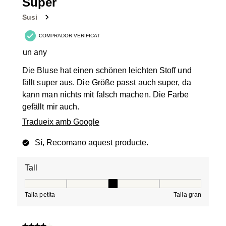
34
Super
Valoracions.
Susi
COMPRADOR VERIFICAT
un any
Die Bluse hat einen schönen leichten Stoff und
fällt super aus. Die Größe passt auch super, da
kann man nichts mit falsch machen. Die Farbe
gefällt mir auch.
Tradueix amb Google
Sí, Recomano aquest producte.
Tall
Tall, 3 de 5, on 1 és igual a Talla petita i 5 és igual a Tal
Talla petita
Talla gran