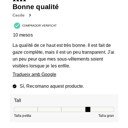
4 de 5 estrelles.
Bonne qualité
Cecile
COMPRADOR VERIFICAT
10 mesos
La qualité de ce haut est très bonne. Il est fait de
gaze complète, mais il est un peu transparent. J'ai
un peu peur que mes sous-vêtements soient
visibles lorsque je les enfile.
Tradueix amb Google
Sí, Recomano aquest producte.
Tall
Tall, 4 de 5, on 1 és igual a Talla petita i 5 és igual a Tal
Talla petita
Talla gran