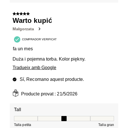
5 de 5 estrelles.
Warto kupić
Małgorzata
COMPRADOR VERIFICAT
fa un mes
Duża i pojemna torba. Kolor piękny.
Tradueix amb Google
Sí, Recomano aquest producte.
Producte provat :
21/5/2026
Tall
Tall, 3 de 5, on 1 és igual a Talla petita i 5 és igual a Tal
Talla petita
Talla gran