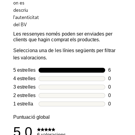
Les ressenyes només poden ser enviades per
clients que hagin comprat els productes.
Selecciona una de les línies següents per filtrar
les valoracions.
5 estrelles
estrelles
6
6 valoracion
4 estrelles
estrelles
0
0 valoracion
3 estrelles
estrelles
0
0 valoracion
2 estrelles
estrelles
0
0 valoracion
1 estrella
estrelles
0
0 valoracion
Puntuació global
5.0
6 valoracions