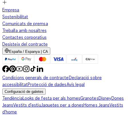
Empresa
Sostenibilitat
Comunicats de premsa
Treballa amb nosaltres
Contactes corporatius
Desisteix del contracte
España / Espanya | CA
Condicions generals de contracte
Declaració sobre
accessibilitat
Protecció de dades
Avís legal
Configuració de galetes
Tendència
Looks de festa per als homes
Granotes
Disney
Dones
Jeans
Vestits d'estiu
Jaquetes per a dones
Homes Jeans
Vestits
d'home