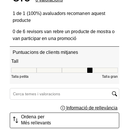
1 de 1 (100%) avaluadors recomanen aquest
producte
0 de 6 revisors van rebre un producte de mostra o
van participar en una promoció
Puntuacions de clients mitjanes
Tall
Tall, 3.5 de 5, on 1 és igual a Talla petita i 5 és igual a Ta
Talla petita
Talla gran
Cerca temes i valoracions regió de cerca
Informació de rellevància
Mostra
Ordena per
Més rellevants