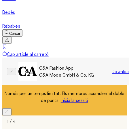
Bebès
Rebaixes
Cercar
Cap article al carretó
C&A Fashion App
Downloa
C&A Mode GmbH & Co. KG
Només per un temps limitat: Els membres acumulen el doble
de punts!
Inicia la sessió
1 / 4