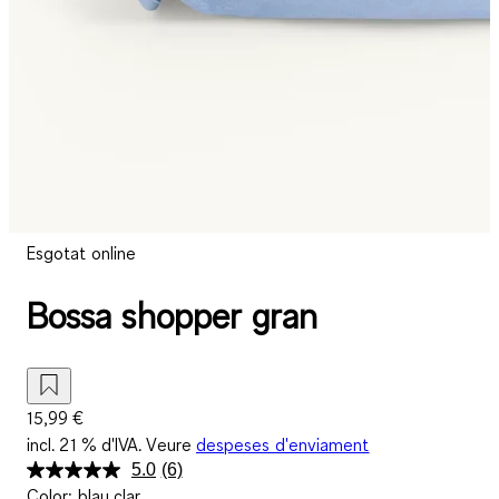
Esgotat online
Bossa shopper gran
15,99 €
incl. 21 % d'IVA. Veure
despeses d'enviament
5.0
(6)
Llegeix
Color
:
blau clar
6