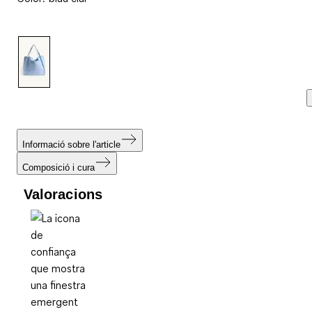
valoracions.
Enllaç
a
la
mateixa
pàgina.
Informació sobre l'article
Composició i cura
Valoracions