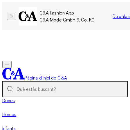
C&A Fashion App
Downloa
C&A Mode GmbH & Co. KG
Només per un temps limitat: Els membres acumulen el doble
de punts!
Inicia la sessió
Pàgina d'inici de C&A
Dones
Homes
Infants