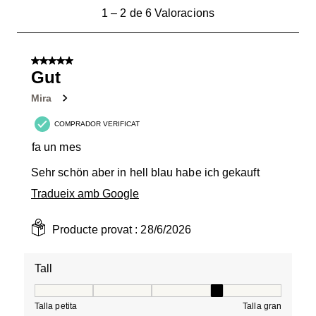
1
1
–
2 de 6
Valoracions
a
2
de
5 de 5 estrelles.
6
Gut
Valoracions.
Mira
COMPRADOR VERIFICAT
fa un mes
Sehr schön aber in hell blau habe ich gekauft
Tradueix amb Google
Producte provat :
28/6/2026
Tall
Tall, 4 de 5, on 1 és igual a Talla petita i 5 és igual a Tal
Talla petita
Talla gran