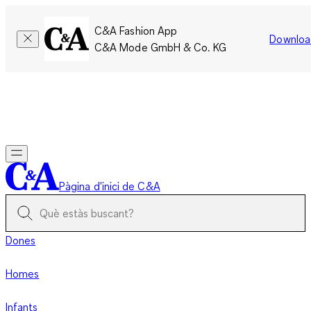
C&A Fashion App
Downloa
C&A Mode GmbH & Co. KG
Només per un temps limitat: Els membres acumulen el doble
de punts!
Inicia la sessió
Pàgina d'inici de C&A
Dones
Homes
Infants