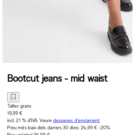
Bootcut jeans - mid waist
Talles grans
19,99 €
incl. 21 % d'IVA. Veure
despeses d'enviament
Preu més baix dels darrers 30 dies:
24,99 €
-20%
Preu original
35,99 €