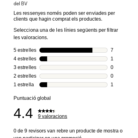
Les ressenyes només poden ser enviades per
clients que hagin comprat els productes.
Selecciona una de les línies següents per filtrar
les valoracions.
5 estrelles
estrelles
7
7 valoracion
4 estrelles
estrelles
1
1 valoració 
3 estrelles
estrelles
0
0 valoracion
2 estrelles
estrelles
0
0 valoracion
1 estrella
estrelles
1
1 valoració 
Puntuació global
4.4
9 valoracions
0 de 9 revisors van rebre un producte de mostra o