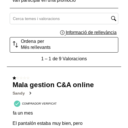
van participar en una promoció
Cerca temes i valoracions regió de cerca
Informació de rellevància
Mostra
Ordena per
Més rellevants
1
1
–
1 de 9
Valoracions
a
1
de
1 de 5 estrelles.
9
Mala gestion C&A online
Valoracions.
Sandy
COMPRADOR VERIFICAT
fa un mes
El pantalón estaba muy bien, pero