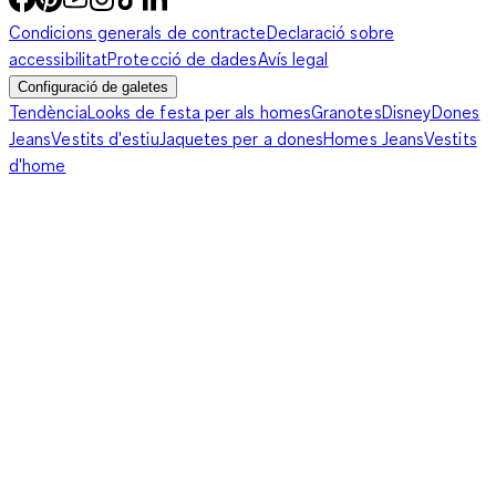
Condicions generals de contracte
Declaració sobre
accessibilitat
Protecció de dades
Avís legal
Configuració de galetes
Tendència
Looks de festa per als homes
Granotes
Disney
Dones
Jeans
Vestits d'estiu
Jaquetes per a dones
Homes Jeans
Vestits
d'home