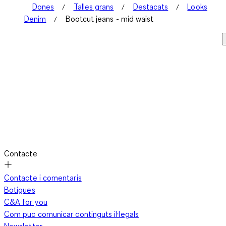
Dones
Talles grans
Destacats
Looks
Denim
Bootcut jeans - mid waist
Contacte
Contacte i comentaris
Botigues
C&A for you
Com puc comunicar continguts il·legals