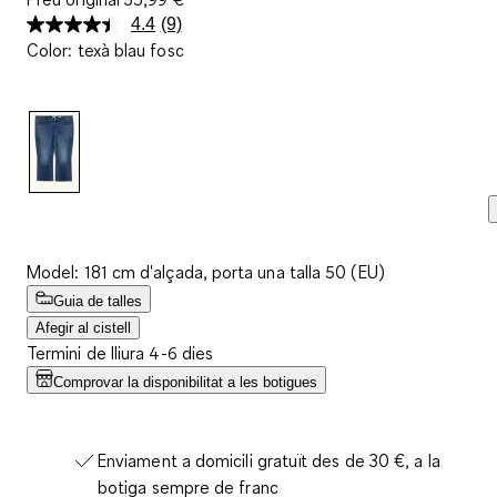
4.4
(9)
Llegeix
Color
:
texà blau fosc
9
valoracions.
Enllaç
a
la
mateixa
pàgina.
Model: 181 cm d'alçada, porta una talla 50 (EU)
Guia de talles
Afegir al cistell
Termini de lliura 4-6 dies
Comprovar la disponibilitat a les botigues
Enviament a domicili gratuït des de 30 €, a la
botiga sempre de franc