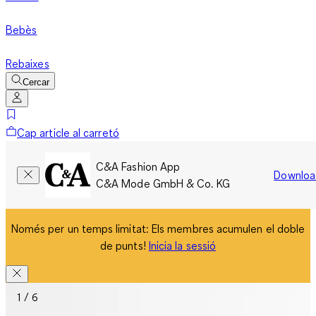
Bebès
Rebaixes
Cercar
Cap article al carretó
C&A Fashion App
Downloa
C&A Mode GmbH & Co. KG
Només per un temps limitat: Els membres acumulen el doble
de punts!
Inicia la sessió
1 / 6