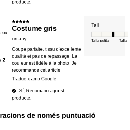
producte.
5 de 5 estrelles.
Tall
Costume gris
ADOR
Tall, 3 de 5, on 1 é
un any
Talla petita
Talla 
T
Coupe parfaite, tissu d'excellente
qualité et pas de repassage. La
s
2
couleur est fidèle à la photo. Je
recommande cet article.
Tradueix amb Google
Sí, Recomano aquest
producte.
oracions de només puntuació