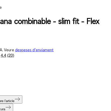
e
na combinable - slim fit - Flex
VA. Veure
despeses d'enviament
4.4
(20)
Llegeix
20
valoracions.
Enllaç
a
la
mateixa
pàgina.
e l'article
cura