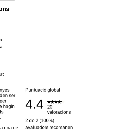
ions
enyes
Puntuació global
den ser
4.4
per
ue hagin
20
ls
valoracions
.
2 de 2 (100%)
avaluadors recomanen
a una de