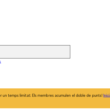
 un temps limitat: Els membres acumulen el doble de punts!
Inic
s
 un temps limitat: Els membres acumulen el doble de punts!
Inic