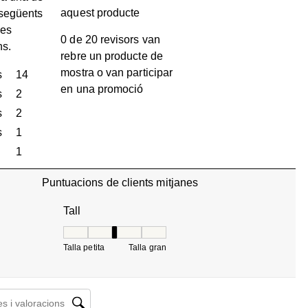
aquest producte
 següents
les
0 de 20 revisors van
ns.
rebre un producte de
mostra o van participar
s
estrelles
14
en una promoció
14 valoracions amb 5 estrelles.
s
estrelles
2
2 valoracions amb 4 estrelles.
s
estrelles
2
2 valoracions amb 3 estrelles.
s
estrelles
1
1 valoració amb 2 estrelles.
estrelles
1
1 valoració amb 1 estrella.
Puntuacions de clients mitjanes
Tall
Tall, 3 de 5, on 1 és igual a Talla petita i 5 és igua
Talla petita
Talla gran
 i valoracions regió de cerca