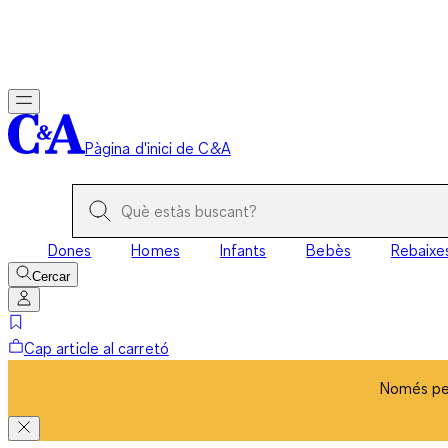
Només per
Pàgina d'inici de C&A
Dones
Homes
Infants
Bebès
Rebaixe
Cercar
Cap article al carretó
Només per