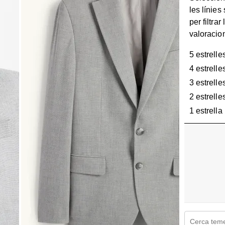
les línies
per filtrar 
valoracio
5 estrelle
4 estrelle
3 estrelle
2 estrelle
1 estrella
Cerca temes