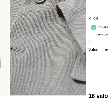
M. CH
COMPR
VERIFICA
54
Valoracion
18 val