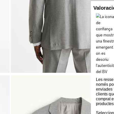
Valorac
Les ress
només po
enviades 
clients q
comprat e
productes
Seleccion