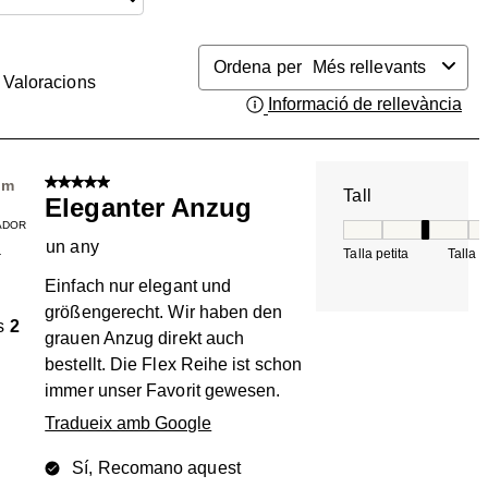
Ordena per
Més rellevants
Valoracions
Informació de rellevància
Mos
5 de 5 estrelles.
im
Tall
Eleganter Anzug
ADOR
Tall, 3 de 5, on 1 é
un any
Talla petita
Talla 
T
Einfach nur elegant und
größengerecht. Wir haben den
s
2
grauen Anzug direkt auch
bestellt. Die Flex Reihe ist schon
immer unser Favorit gewesen.
Tradueix amb Google
Sí, Recomano aquest