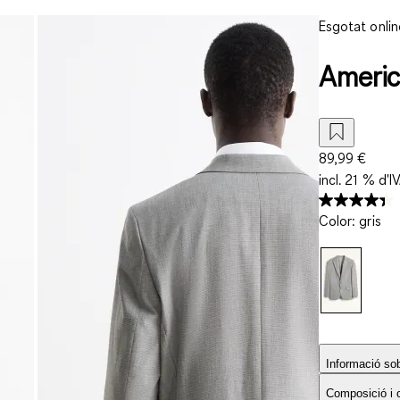
Esgotat onlin
America
89,99 €
incl. 21 % d'I
Color
:
gris
Informació sobr
Composició i 