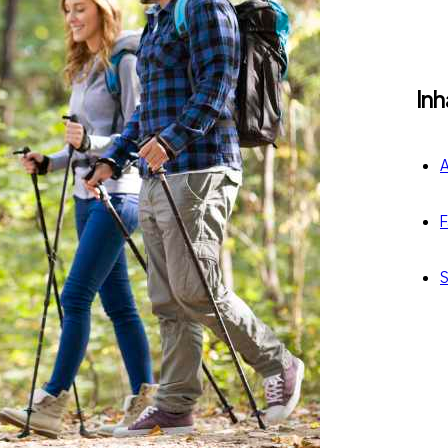
Inh
A
F
S