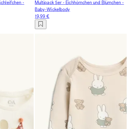
Schleifchen -
Multipack 5er - Eichhörnchen und Blümchen -
Baby-Wickelbody
19,99 €