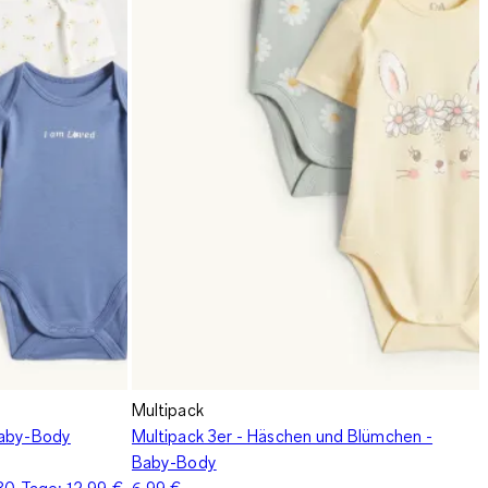
Multipack
Baby-Body
Multipack 3er - Häschen und Blümchen -
Baby-Body
 30 Tage:
12,99 €
6,99 €