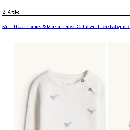
21
Artikel
Must-Haves
Comics & Marken
Herbst-Outfits
Festliche Babymod