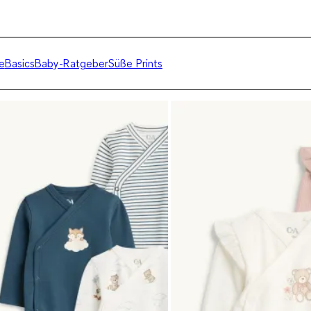
e
Basics
Baby-Ratgeber
Süße Prints