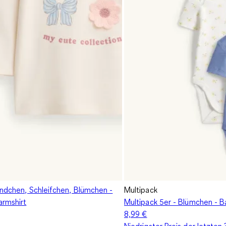
ündchen, Schleifchen, Blümchen -
Multipack
rmshirt
Multipack 5er - Blümchen - 
8,99 €
Niedrigster Preis der letzten