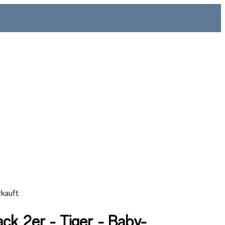
rkauft
ack 2er - Tiger - Baby-