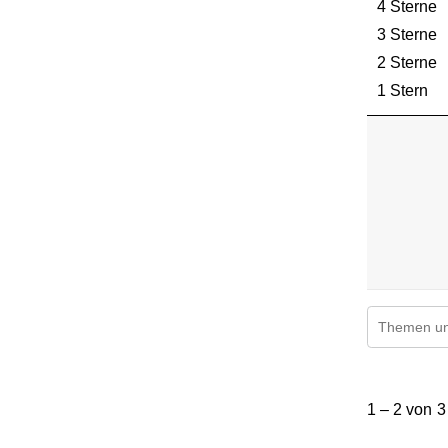
4 Sterne
S
3 Sterne
S
2 Sterne
S
1 Stern
St
Suchthemen
1
bis
1
–
2 von 3
2