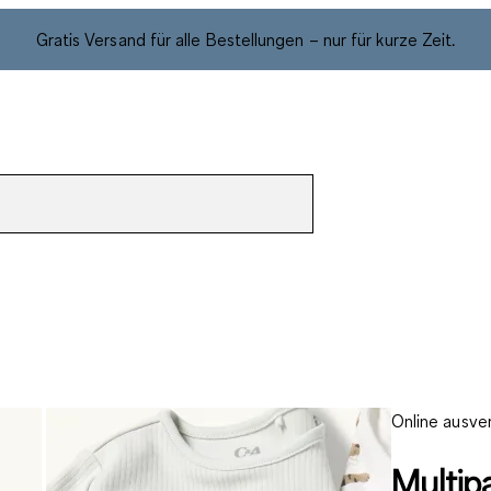
Gratis Versand für alle Bestellungen – nur für kurze Zeit.
Online ausve
Multip