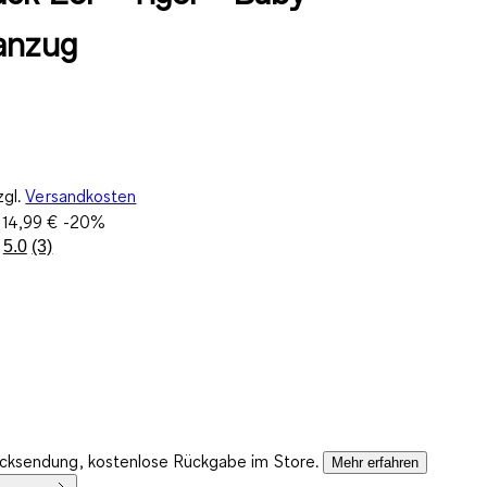
anzug
zgl.
Versandkosten
:
14,99 €
-20%
5.0
(3)
3
Bewertungen
lesen.
Link
auf
derselben
Seite.
ücksendung, kostenlose Rückgabe im Store.
Mehr erfahren