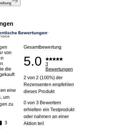
reibung
ngen
gen
Gesamtbewertung
ur von
5.0
en
en
3
ie die
Bewertungen
gekauft
2 von 2 (100%) der
Rezensenten empfehlen
en eine
dieses Produkt
s, um
0 von 3 Bewertern
gen zu
erhielten ein Testprodukt
oder nahmen an einer
terne
3
Aktion teil