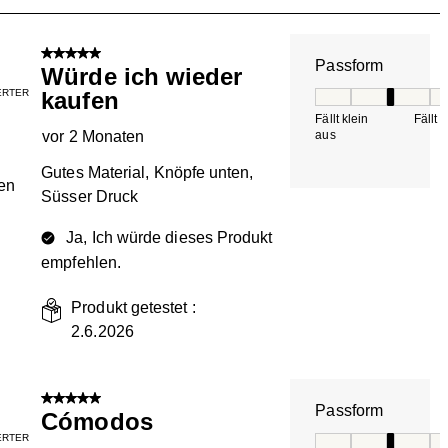
.
5 von 5 Sternen.
Passform
Würde ich wieder
IERTER
kaufen
Passform, 3 von 5, 
Fällt klein
Fällt 
vor 2 Monaten
aus
Gutes Material, Knöpfe unten,
en
Süsser Druck
Ja, Ich würde dieses Produkt
empfehlen.
Produkt getestet :
2.6.2026
5 von 5 Sternen.
Passform
Cómodos
IERTER
Passform, 3 von 5, 