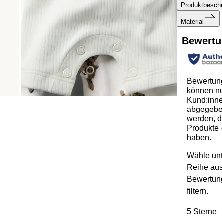
Produktbesch
Material
Bewertu
Bewertun
können n
Kund:inn
abgegeb
werden, d
Produkte 
haben.
Wähle unt
Reihe au
Bewertun
filtern.
5 Sterne
S