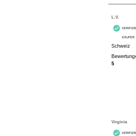
von
3
Bewertungen
L.V.
VERIFIZ
KÄUFER
Schweiz
Bewertung
5
Virginia
VERIFIZ