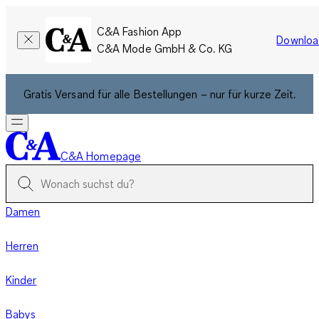
C&A Fashion App
Downloa
C&A Mode GmbH & Co. KG
Gratis Versand für alle Bestellungen – nur für kurze Zeit.
C&A Homepage
Damen
Herren
Kinder
Babys