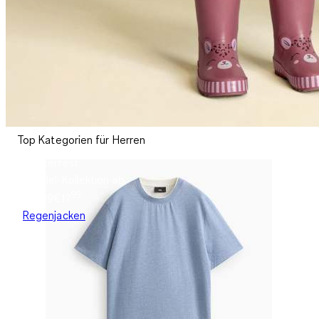
Top Kategorien für Herren
Wetterfest
Buddel-Kollektion ab
99
€17.99
€
17
Regenjacken