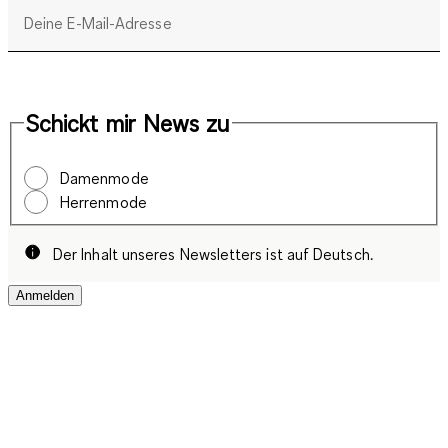
tollen neuen Outfit zum unerwartet günstigen Preis. Hier
Deine E-Mail-Adresse
kannst du es dir leisten und erhältst gute Qualität, an der du
lange Freude haben wirst. du möchtest gern immer über die
neuesten Rabatt-Aktionen, Gutscheine und andere Neuheiten
im C&A Shop auf dem Laufenden sein, um kein Schnäppchen
Schickt mir News zu
zu verpassen? Dann melde dich auch unbedingt für unseren
Newsletter an und gehöre zu den ersten, die über Mode
Damenmode
Trends bei C&A informiert werden!
Herrenmode
C&A bietet euch ganz besondere Schnäppchen
Der Inhalt unseres Newsletters ist auf Deutsch.
Anmelden
Ob du uns vor Ort in den deutschlandweiten Filialen besuchen
möchtest oder es genießt, online durch unser vielfältiges
Angebot zu stöbern - für uns gehört es dazu, dass wir dir ein
einmaliges Shoppingerlebnis ermöglichen. Jeder Kunde und
jede Kundin sind für uns wichtig, wir möchten mit unserem