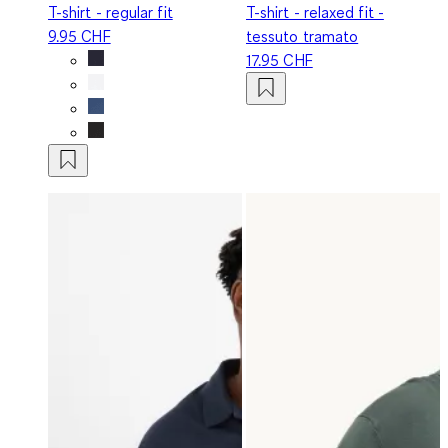
T-shirt - regular fit
T-shirt - relaxed fit -
9.95 CHF
tessuto tramato
17.95 CHF