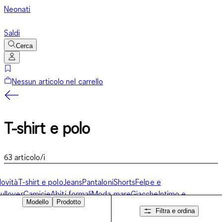
Neonati
Saldi
Cerca
Nessun articolo nel carrello
T-shirt e polo
63
articolo/i
ovità
T-shirt e polo
Jeans
Pantaloni
Shorts
Felpe e
ullover
Camicie
Abiti formali
Moda mare
Giacche
Intimo e
Modello
Prodotto
igiami
Accessori e scarpe
Basics
Filtra e ordina