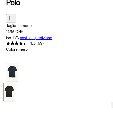
Polo
Taglie comode
17.95 CHF
incl. IVA
costi di spedizione
4.3
(69)
Leggi
Colore
:
nero
69
recensioni.
Stesso
link
alla
pagina.