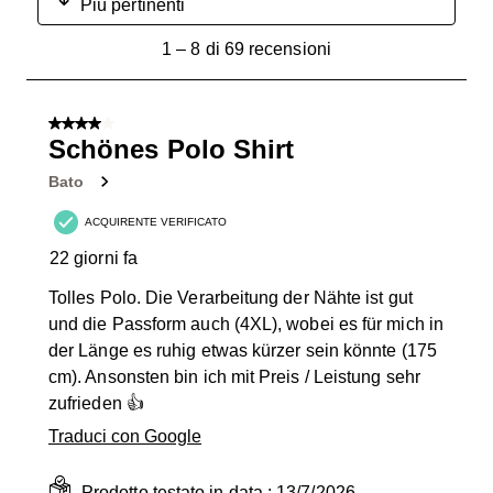
Più pertinenti
1
1
–
8 di 69
recensioni
a
8
di
4 su 5 stelle.
69
Schönes Polo Shirt
recensioni.
Bato
ACQUIRENTE VERIFICATO
22 giorni fa
Tolles Polo. Die Verarbeitung der Nähte ist gut
und die Passform auch (4XL), wobei es für mich in
der Länge es ruhig etwas kürzer sein könnte (175
cm). Ansonsten bin ich mit Preis / Leistung sehr
zufrieden 👍
Traduci con Google
Prodotto testato in data :
13/7/2026