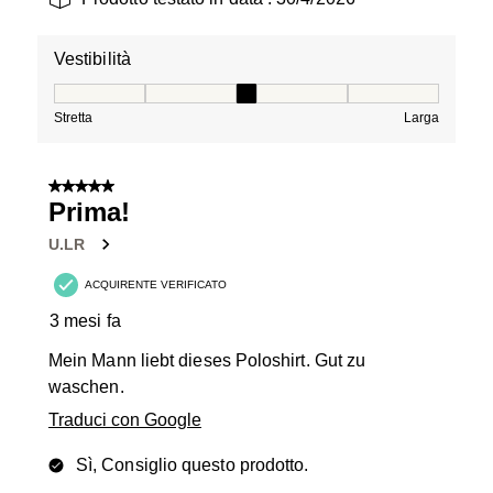
Vestibilità
Vestibilità, 3 su 5, dove 1 è uguale a Stretta e 5 è ugual
Stretta
Larga
5 su 5 stelle.
Prima!
U.LR
ACQUIRENTE VERIFICATO
3 mesi fa
Mein Mann liebt dieses Poloshirt. Gut zu
waschen.
Traduci con Google
Sì, Consiglio questo prodotto.