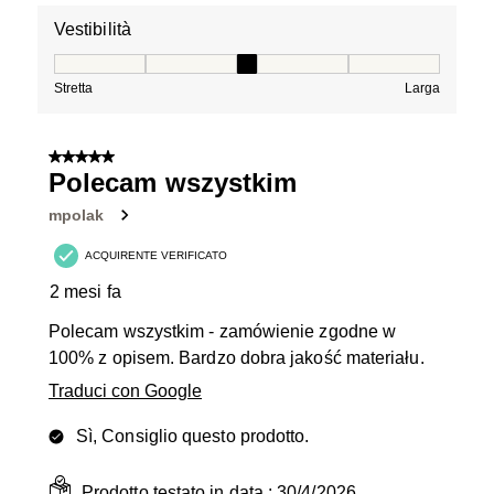
Vestibilità
Vestibilità, 3 su 5, dove 1 è uguale a Stretta e 5 è ugual
Stretta
Larga
5 su 5 stelle.
Polecam wszystkim
mpolak
ACQUIRENTE VERIFICATO
2 mesi fa
Polecam wszystkim - zamówienie zgodne w
100% z opisem. Bardzo dobra jakość materiału.
Traduci con Google
Sì, Consiglio questo prodotto.
Prodotto testato in data :
30/4/2026