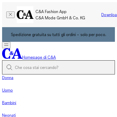
C&A Fashion App
Downloa
C&A Mode GmbH & Co. KG
Spedizione gratuita su tutti gli ordini – solo per poco.
Homepage di C&A
Donna
Uomo
Bambini
Neonati