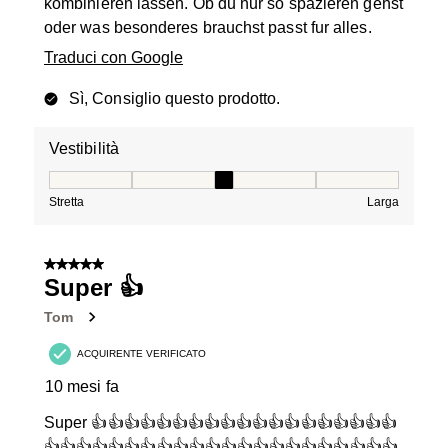
kombinieren lassen. Ob du nur so spazieren gehst
oder was besonderes brauchst passt fur alles.
Traduci con Google
Sì, Consiglio questo prodotto.
Vestibilità
Vestibilità, 3 su 5, dove 1 è uguale a Stretta e 5 è ugual
Stretta
Larga
5 su 5 stelle.
Super 👍
Tom
ACQUIRENTE VERIFICATO
10 mesi fa
Super 👍👍👍👍👍👍👍👍👍👍👍👍👍👍👍👍👍👍👍
👍👍👍👍👍👍👍👍👍👍👍👍👍👍👍👍👍👍👍👍👍👍