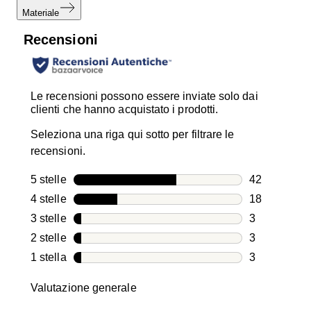
Materiale
Recensioni
Le recensioni possono essere inviate solo dai
clienti che hanno acquistato i prodotti.
Seleziona una riga qui sotto per filtrare le
recensioni.
5 stelle
stelle
42
42 recension
4 stelle
stelle
18
18 recension
3 stelle
stelle
3
3 recensioni
2 stelle
stelle
3
3 recensioni
1 stella
stelle
3
3 recensioni
Valutazione generale