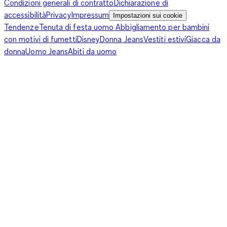
Condizioni generali di contratto
Dichiarazione di
accessibilità
Privacy
Impressum
Impostazioni sui cookie
Tendenze
Tenuta di festa uomo
Abbigliamento per bambini
con motivi di fumetti
Disney
Donna Jeans
Vestiti estivi
Giacca da
donna
Uomo Jeans
Abiti da uomo