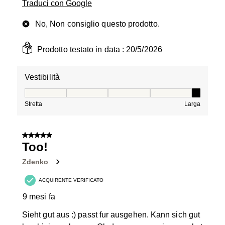
Traduci con Google
No, Non consiglio questo prodotto.
Prodotto testato in data :
20/5/2026
Vestibilità
Vestibilità, 5 su 5, dove 1 è uguale a Stretta e 5 è ugual
Stretta
Larga
5 su 5 stelle.
Too!
Zdenko
ACQUIRENTE VERIFICATO
9 mesi fa
Sieht gut aus :) passt fur ausgehen. Kann sich gut