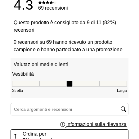
4.3
69 recensioni
Questo prodotto è consigliato da 9 di 11 (82%)
recensori
0 recensori su 69 hanno ricevuto un prodotto
campione o hanno partecipato a una promozione
Valutazioni medie clienti
Vestibilità
Vestibilità, 3.1818181818181817 su 5, dove 1 è uguale a 
Stretta
Larga
Cerca argomenti e ricerca delle recensioni
Informazioni sulla rilevanza
Visual
Ordina per