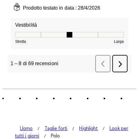
Prodotto testato in data :
28/4/2026
Vestibilità
Vestibilità, 3 su 5, dove 1 è uguale a Stretta e 5 è ugual
Stretta
Larga
1
–
8 di 69
recensioni
Precedente
recensio
Success
recensio
Uomo
Taglie forti
Highlight
Look per
tutti i giorni
Polo