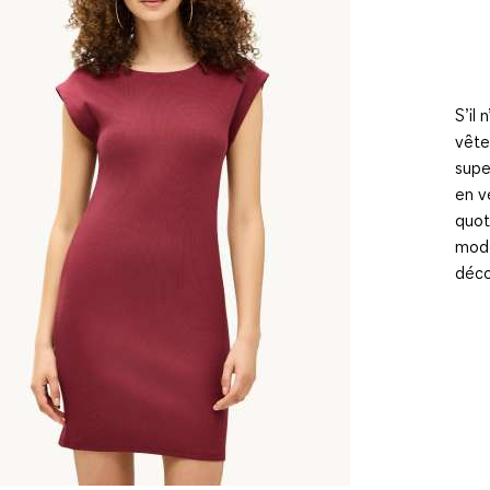
S’il 
vête
supe
en v
quot
modè
décou