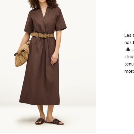
Les 
nos 
elle
stru
tenu
morp