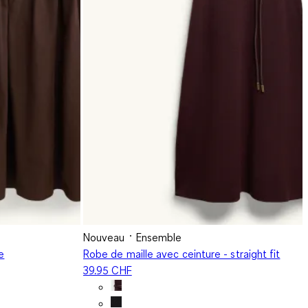
Nouveau
Ensemble
e
Robe de maille avec ceinture - straight fit
39.95 CHF