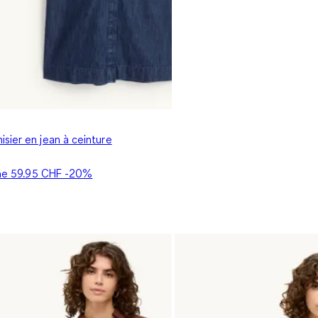
sier en jean à ceinture
ine
59.95 CHF
-20%