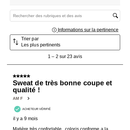
Zone de recherche de sujet et d'avis
Informations sur la pertinence
Affich
Trier par
Les plus pertinents
1
1
–
2 sur 23
avis
à
2
sur
5 sur 5 étoiles.
23
Sweat de très bonne coupe et
avis.
qualité !
AM F
ACHETEUR VÉRIFIÉ
il y a 9 mois
Matière très confortable , coloris conforme a la