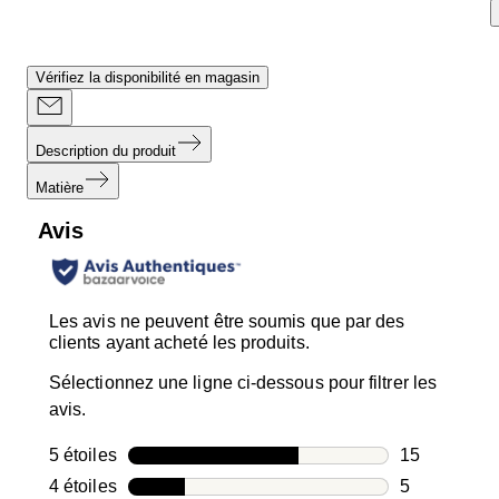
Vérifiez la disponibilité en magasin
Description du produit
Matière
Avis
Les avis ne peuvent être soumis que par des
clients ayant acheté les produits.
Sélectionnez une ligne ci-dessous pour filtrer les
avis.
5 étoiles
étoiles
15
15 avis avec
4 étoiles
étoiles
5