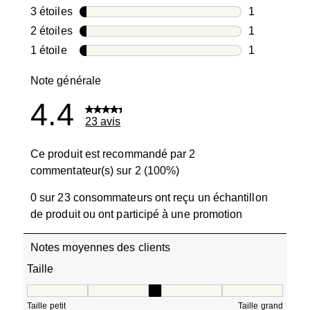
5 avis avec 4
3 étoiles
étoiles
1
1 avis avec 3
2 étoiles
étoiles
1
1 avis avec 2
1 étoile
étoiles
1
1 avis avec 1
Note générale
4.4
23 avis
Ce produit est recommandé par 2
commentateur(s) sur 2 (100%)
0 sur 23 consommateurs ont reçu un échantillon
de produit ou ont participé à une promotion
Notes moyennes des clients
Taille
Taille, 3 sur 5, où 1 est égal à Taille petit et 5 est égal à T
Taille petit
Taille grand