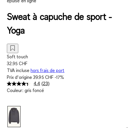
épuisé en ligne
Sweat à capuche de sport -
Yoga
Soft touch
32.95 CHF
TVA incluse
hors frais de port
Prix d‘origine
39.95 CHF
-17%
4.4
(23)
Lire
Couleur
:
gris foncé
23
avis.
Lien
sur
la
même
page.