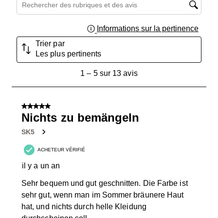
Zone de recherche de sujet et d'avis
Informations sur la pertinence
Affich
Trier par
Les plus pertinents
1
1
–
5 sur 13
avis
à
5
sur
5 sur 5 étoiles.
13
Nichts zu bemängeln
avis.
SK5
ACHETEUR VÉRIFIÉ
il y a un an
Sehr bequem und gut geschnitten. Die Farbe ist
sehr gut, wenn man im Sommer bräunere Haut
hat, und nichts durch helle Kleidung