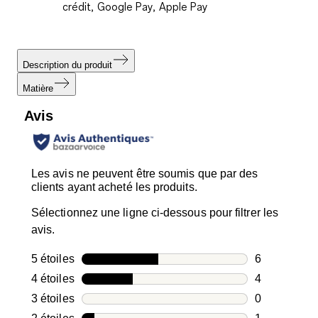
crédit, Google Pay, Apple Pay
Description du produit
Matière
Avis
Les avis ne peuvent être soumis que par des
clients ayant acheté les produits.
Sélectionnez une ligne ci-dessous pour filtrer les
avis.
5 étoiles
étoiles
6
6 avis avec 5
4 étoiles
étoiles
4
4 avis avec 4
3 étoiles
étoiles
0
0 avis avec 3