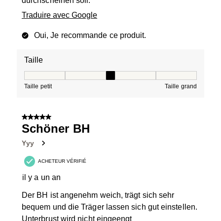
durchscheinen soll.
Traduire avec Google
Oui, Je recommande ce produit.
Taille
Taille, 3 sur 5, où 1 est égal à Taille petit et 5 est égal à
Taille petit
Taille grand
5 sur 5 étoiles.
Schöner BH
Yyy
ACHETEUR VÉRIFIÉ
il y a un an
Der BH ist angenehm weich, trägt sich sehr
bequem und die Träger lassen sich gut einstellen.
Unterbrust wird nicht eingeengt