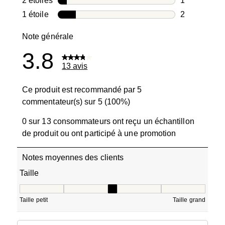
2 étoiles
étoiles
1
1 avis avec 2
1 étoile
étoiles
2
2 avis avec 1
Note générale
3.8
13 avis
Ce produit est recommandé par 5
commentateur(s) sur 5 (100%)
0 sur 13 consommateurs ont reçu un échantillon
de produit ou ont participé à une promotion
Notes moyennes des clients
Taille
Taille, 2.8 sur 5, où 1 est égal à Taille petit et 5 est égal à
Taille petit
Taille grand