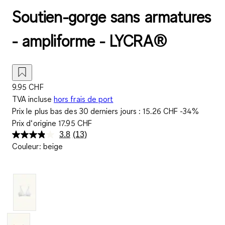
Soutien-gorge sans armatures
- ampliforme - LYCRA®
9.95 CHF
TVA incluse
hors frais de port
Prix le plus bas des 30 derniers jours :
15.26 CHF
-34%
Prix d‘origine
17.95 CHF
3.8
(13)
Lire
Couleur
:
beige
13
avis.
Lien
sur
la
même
page.