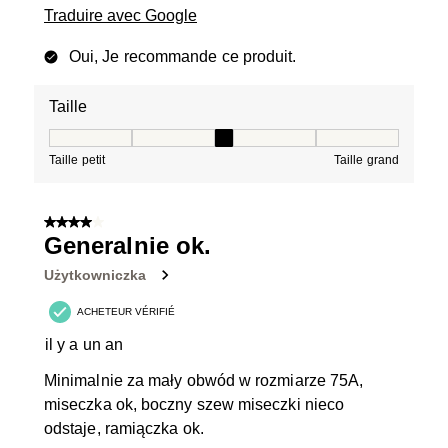
Traduire avec Google
Oui, Je recommande ce produit.
Taille
Taille, 3 sur 5, où 1 est égal à Taille petit et 5 est égal à
Taille petit
Taille grand
4 sur 5 étoiles.
Generalnie ok.
Użytkowniczka
ACHETEUR VÉRIFIÉ
il y a un an
Minimalnie za mały obwód w rozmiarze 75A,
miseczka ok, boczny szew miseczki nieco
odstaje, ramiączka ok.