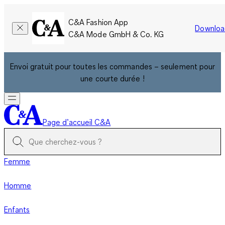
C&A Fashion App
Downloa
C&A Mode GmbH & Co. KG
Envoi gratuit pour toutes les commandes – seulement pour
une courte durée !
Page d’accueil C&A
Femme
Homme
Enfants