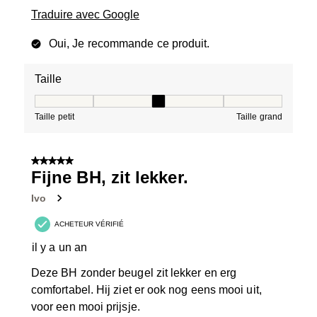
Traduire avec Google
Oui, Je recommande ce produit.
Taille
Taille, 3 sur 5, où 1 est égal à Taille petit et 5 est égal à
Taille petit
Taille grand
5 sur 5 étoiles.
Fijne BH, zit lekker.
Ivo
ACHETEUR VÉRIFIÉ
il y a un an
Deze BH zonder beugel zit lekker en erg
comfortabel. Hij ziet er ook nog eens mooi uit,
voor een mooi prijsje.