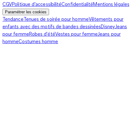
CGV
Politique d’accessibilité
Confidentialité
Mentions légales
Paramétrer les cookies
Tendance
Tenues de soirée pour homme
Vêtements pour
enfants avec des motifs de bandes dessinées
Disney
Jeans
pour femme
Robes d'été
Vestes pour femme
Jeans pour
homme
Costumes homme