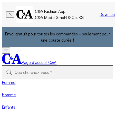
C&A Fashion App
Downloa
C&A Mode GmbH & Co. KG
Envoi gratuit pour toutes les commandes – seulement pour
une courte durée !
Page d’accueil C&A
Femme
Homme
Enfants