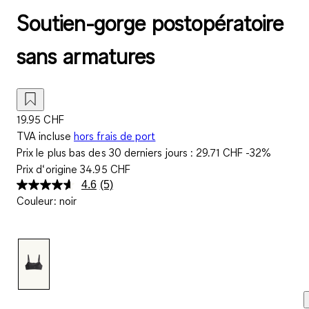
Soutien-gorge postopératoire
sans armatures
19.95 CHF
TVA incluse
hors frais de port
Prix le plus bas des 30 derniers jours :
29.71 CHF
-32%
Prix d‘origine
34.95 CHF
4.6
(5)
Lire
Couleur
:
noir
5
avis.
Lien
sur
la
même
page.