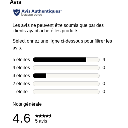
Avis
Les avis ne peuvent être soumis que par des
clients ayant acheté les produits.
Sélectionnez une ligne ci-dessous pour filtrer les
avis.
5 étoiles
étoiles
4
4 avis avec 5
4 étoiles
étoiles
0
0 avis avec 4
3 étoiles
étoiles
1
1 avis avec 3
2 étoiles
étoiles
0
0 avis avec 2
1 étoile
étoiles
0
0 avis avec 1
Note générale
4.6
5 avis