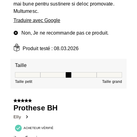
mai bune pentru sustinere si deloc promovate.
Multumesc.
Traduire avec Google
Non, Je ne recommande pas ce produit.
Produit testé :
08.03.2026
Taille
Taille, 3 sur 5, où 1 est égal à Taille petit et 5 est égal à
Taille petit
Taille grand
5 sur 5 étoiles.
Prothese BH
Elly
ACHETEUR VÉRIFIÉ