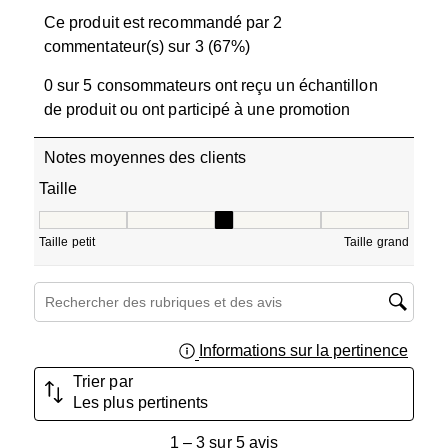
Ce produit est recommandé par 2
commentateur(s) sur 3 (67%)
0 sur 5 consommateurs ont reçu un échantillon
de produit ou ont participé à une promotion
Notes moyennes des clients
Taille
Taille, 3 sur 5, où 1 est égal à Taille petit et 5 est égal à T
Taille petit
Taille grand
Zone de recherche de sujet et d'avis
Informations sur la pertinence
Affich
Trier par
Les plus pertinents
1
1
–
3 sur 5
avis