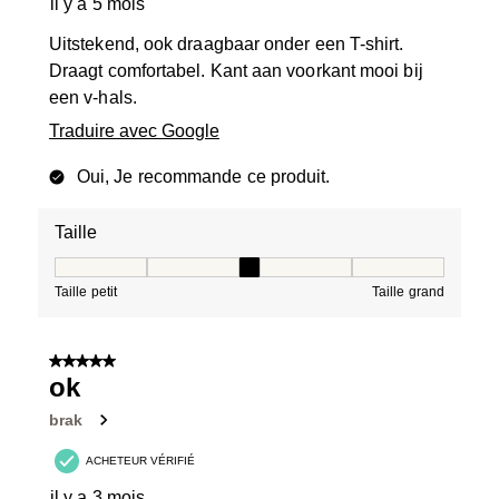
il y a 5 mois
Uitstekend, ook draagbaar onder een T-shirt.
Draagt comfortabel. Kant aan voorkant mooi bij
een v-hals.
Traduire avec Google
Oui, Je recommande ce produit.
Taille
Taille, 3 sur 5, où 1 est égal à Taille petit et 5 est égal à
Taille petit
Taille grand
5 sur 5 étoiles.
ok
brak
ACHETEUR VÉRIFIÉ
il y a 3 mois