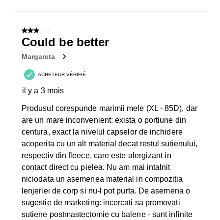
à
3
sur
3 sur 5 étoiles.
5
Could be better
avis.
Margareta
ACHETEUR VÉRIFIÉ
il y a 3 mois
Produsul corespunde marimii mele (XL - 85D), dar
are un mare inconvenient: exista o portiune din
centura, exact la nivelul capselor de inchidere
acoperita cu un alt material decat restul sutienului,
respectiv din fleece, care este alergizant in
contact direct cu pielea. Nu am mai intalnit
niciodata un asemenea material in compozitia
lenjeriei de corp si nu-l pot purta. De asemena o
sugestie de marketing: incercati sa promovati
sutiene postmastectomie cu balene - sunt infinite