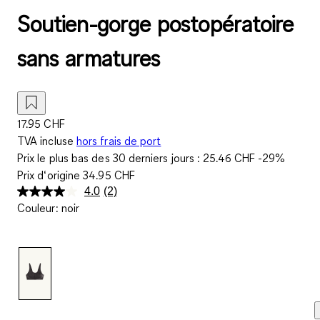
Soutien-gorge postopératoire
sans armatures
17.95 CHF
TVA incluse
hors frais de port
Prix le plus bas des 30 derniers jours :
25.46 CHF
-29%
Prix d‘origine
34.95 CHF
4.0
(2)
Lire
Couleur
:
noir
2
avis.
Lien
sur
la
même
page.