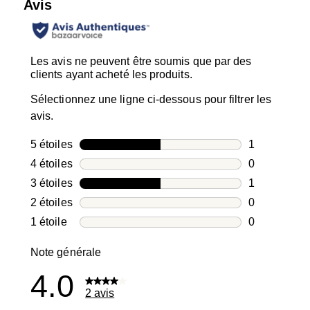
Avis
Les avis ne peuvent être soumis que par des
clients ayant acheté les produits.
Sélectionnez une ligne ci-dessous pour filtrer les
avis.
5 étoiles
étoiles
1
1 avis avec 5
4 étoiles
étoiles
0
0 avis avec 4
3 étoiles
étoiles
1
1 avis avec 3
2 étoiles
étoiles
0
0 avis avec 2
1 étoile
étoiles
0
0 avis avec 1
Note générale
4.0
2 avis