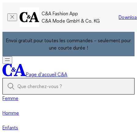
C&A Fashion App
Downloa
C&A Mode GmbH & Co. KG
Envoi gratuit pour toutes les commandes – seulement pour
une courte durée !
Page d’accueil C&A
Femme
Homme
Enfants