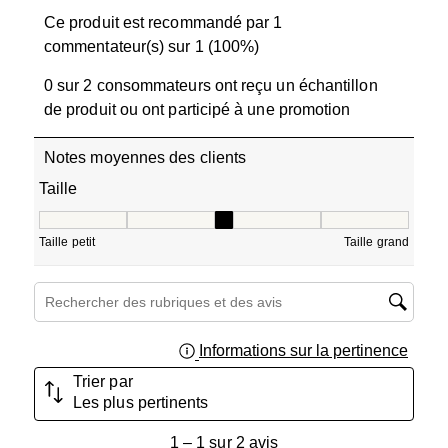
Ce produit est recommandé par 1
commentateur(s) sur 1 (100%)
0 sur 2 consommateurs ont reçu un échantillon
de produit ou ont participé à une promotion
Notes moyennes des clients
Taille
Taille, 3 sur 5, où 1 est égal à Taille petit et 5 est égal à T
Taille petit
Taille grand
Zone de recherche de sujet et d'avis
Informations sur la pertinence
Affich
Trier par
Les plus pertinents
1
1
–
1 sur 2
avis