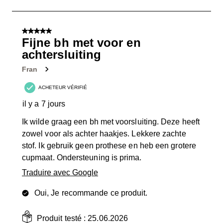
à
1
sur
5 sur 5 étoiles.
2
Fijne bh met voor en
avis.
achtersluiting
Fran
ACHETEUR VÉRIFIÉ
il y a 7 jours
Ik wilde graag een bh met voorsluiting. Deze heeft
zowel voor als achter haakjes. Lekkere zachte
stof. Ik gebruik geen prothese en heb een grotere
cupmaat. Ondersteuning is prima.
Traduire avec Google
Oui, Je recommande ce produit.
Produit testé :
25.06.2026