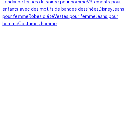
Tendance
Tenues de soirée pour homme
Vêtements pour
enfants avec des motifs de bandes dessinées
Disney
Jeans
pour femme
Robes d'été
Vestes pour femme
Jeans pour
homme
Costumes homme