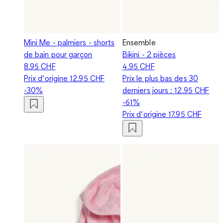
Mini Me - palmiers - shorts
Ensemble
de bain pour garçon
Bikini - 2 pièces
8.95 CHF
4.95 CHF
Prix d‘origine
12.95 CHF
Prix le plus bas des 30
-30%
derniers jours :
12.95 CHF
-61%
Prix d‘origine
17.95 CHF