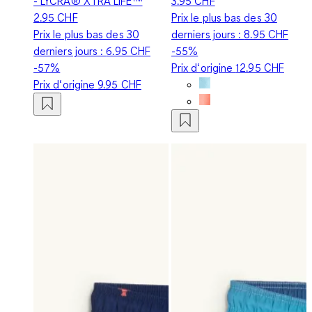
- LYCRA® XTRA LIFE™
3.95 CHF
2.95 CHF
Prix le plus bas des 30
Prix le plus bas des 30
derniers jours :
8.95 CHF
derniers jours :
6.95 CHF
-55%
-57%
Prix d‘origine
12.95 CHF
Prix d‘origine
9.95 CHF