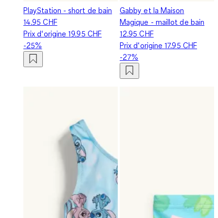
PlayStation - short de bain
Gabby et la Maison
14.95 CHF
Magique - maillot de bain
Prix d‘origine
19.95 CHF
12.95 CHF
-25%
Prix d‘origine
17.95 CHF
-27%