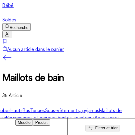
Bébé
Soldes
Recherche
Aucun article dans le panier
Maillots de bain
36
Article
Robes
Hauts
Bas
Tenues
Sous-vêtements, pyjamas
Maillots de
ain
Personnages et marques
Vestes, manteaux
Accessoires,
Modèle
Produit
haussettes, chaussures
Collection ski
Filtrer et trier