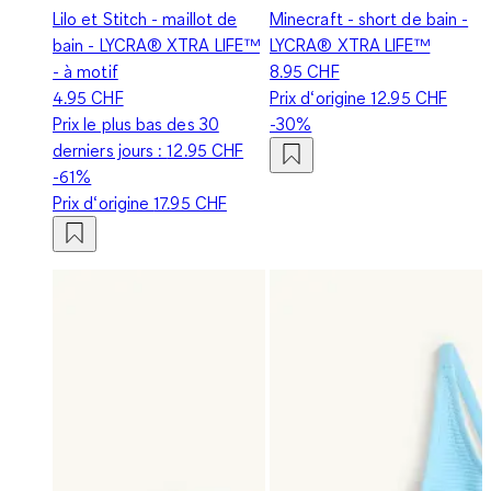
Lilo et Stitch - maillot de
Minecraft - short de bain -
bain - LYCRA® XTRA LIFE™
LYCRA® XTRA LIFE™
- à motif
8.95 CHF
4.95 CHF
Prix d‘origine
12.95 CHF
Prix le plus bas des 30
-30%
derniers jours :
12.95 CHF
-61%
Prix d‘origine
17.95 CHF