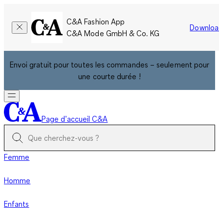
C&A Fashion App
Downloa
C&A Mode GmbH & Co. KG
Envoi gratuit pour toutes les commandes – seulement pour
une courte durée !
Page d’accueil C&A
Femme
Homme
Enfants