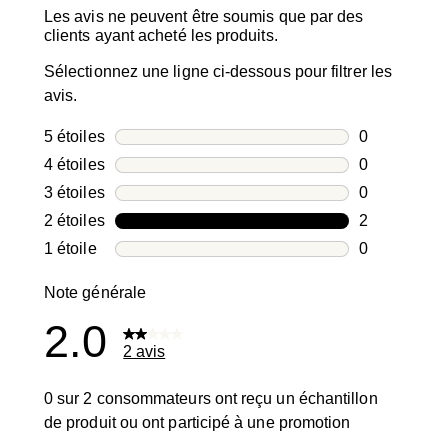
Les avis ne peuvent être soumis que par des
clients ayant acheté les produits.
Sélectionnez une ligne ci-dessous pour filtrer les
avis.
5 étoiles
étoiles
0
0 avis avec 5
4 étoiles
étoiles
0
0 avis avec 4
3 étoiles
étoiles
0
0 avis avec 3
2 étoiles
étoiles
2
2 avis avec 2
1 étoile
étoiles
0
0 avis avec 1
Note générale
2.0
2 avis
0 sur 2 consommateurs ont reçu un échantillon
de produit ou ont participé à une promotion