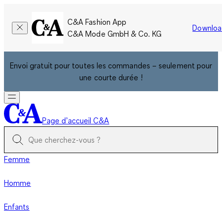
C&A Fashion App
Downloa
C&A Mode GmbH & Co. KG
Envoi gratuit pour toutes les commandes – seulement pour
une courte durée !
Page d’accueil C&A
Femme
Homme
Enfants