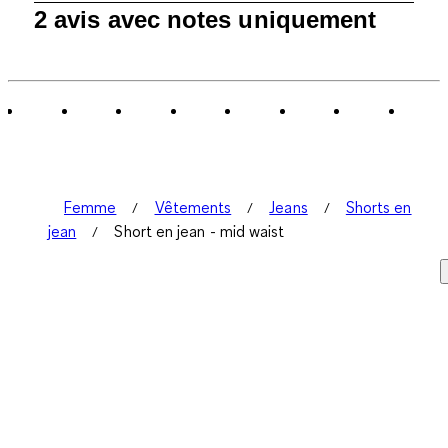
1
2 avis avec notes uniquement
à
0
sur
2
avis.
Femme
Vêtements
Jeans
Shorts en
jean
Short en jean - mid waist