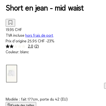
Short en jean - mid waist
19.95 CHF
TVA incluse
hors frais de port
Prix d‘origine
25.95 CHF
-23%
2.0
(2)
Lire
Couleur
:
blanc
2
avis.
Lien
sur
la
même
page.
Modèle : fait 177cm, porte du 42 (EU)
Guide des tailles