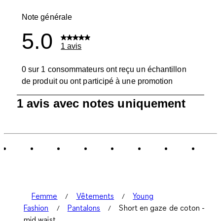
0 avis avec 1
Note générale
5.0
1 avis
0 sur 1 consommateurs ont reçu un échantillon
de produit ou ont participé à une promotion
1
1 avis avec notes uniquement
à
0
sur
1
avis.
Femme
Vêtements
Young
Fashion
Pantalons
Short en gaze de coton -
mid waist