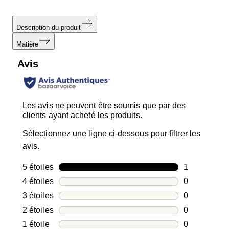
Description du produit
Matière
Avis
Les avis ne peuvent être soumis que par des
clients ayant acheté les produits.
Sélectionnez une ligne ci-dessous pour filtrer les
avis.
5 étoiles
étoiles
1
1 avis avec 5
4 étoiles
étoiles
0
0 avis avec 4
3 étoiles
étoiles
0
0 avis avec 3
2 étoiles
étoiles
0
0 avis avec 2
1 étoile
étoiles
0