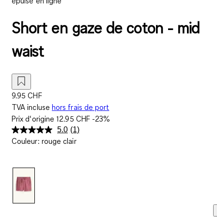
épuisé en ligne
Short en gaze de coton - mid
waist
9.95 CHF
TVA incluse
hors frais de port
Prix d‘origine
12.95 CHF
-23%
5.0
(1)
Lire
Couleur
:
rouge clair
1
avis.
Lien
sur
la
même
page.