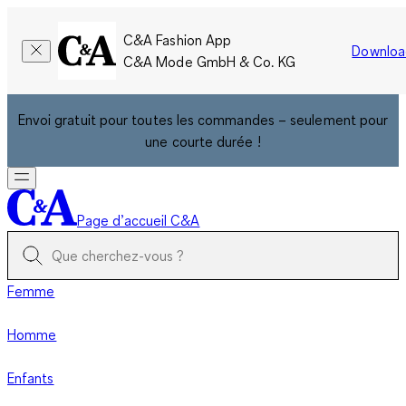
C&A Fashion App
Downloa
C&A Mode GmbH & Co. KG
Envoi gratuit pour toutes les commandes – seulement pour
une courte durée !
Page d’accueil C&A
Femme
Homme
Enfants