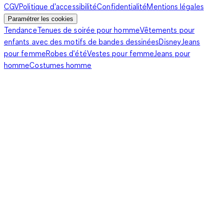
CGV
Politique d’accessibilité
Confidentialité
Mentions légales
Paramétrer les cookies
Tendance
Tenues de soirée pour homme
Vêtements pour
enfants avec des motifs de bandes dessinées
Disney
Jeans
pour femme
Robes d'été
Vestes pour femme
Jeans pour
homme
Costumes homme