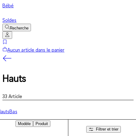
Bébé
Soldes
Recherche
Aucun article dans le panier
Hauts
33
Article
auts
Bas
Modèle
Produit
Filtrer et trier