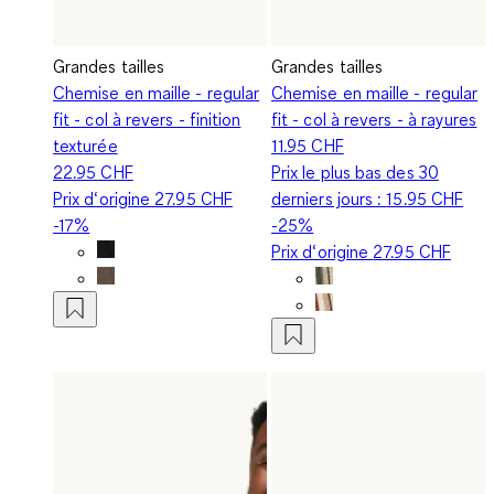
Grandes tailles
Grandes tailles
Chemise en maille - regular
Chemise en maille - regular
fit - col à revers - finition
fit - col à revers - à rayures
texturée
11.95 CHF
22.95 CHF
Prix le plus bas des 30
Prix d‘origine
27.95 CHF
derniers jours :
15.95 CHF
-17%
-25%
Prix d‘origine
27.95 CHF