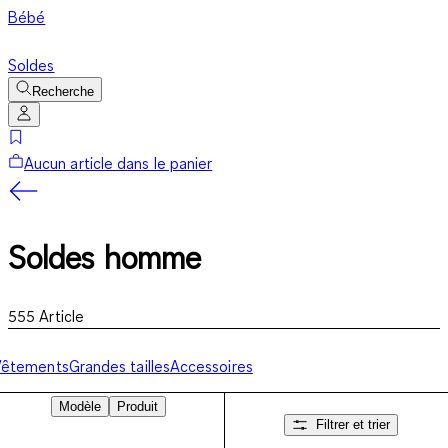
Bébé
Soldes
Recherche
Aucun article dans le panier
Soldes homme
555
Article
Vêtements
Grandes tailles
Accessoires
Modèle
Produit
Filtrer et trier