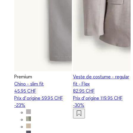
Premium
Veste de costume - regular
Chino - slim fit
fit - Flex
45.95 CHF
82.95 CHF
Prix d‘origine
59.95 CHF
Prix d‘origine
119.95 CHF
-23%
-30%