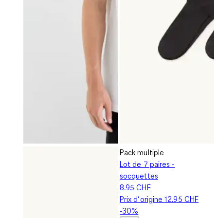
Pack multiple
Lot de 7 paires -
socquettes
8.95 CHF
Prix d‘origine
12.95 CHF
-30%