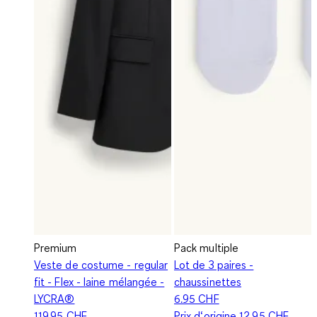
Premium
Pack multiple
Veste de costume - regular
Lot de 3 paires -
fit - Flex - laine mélangée -
chaussinettes
LYCRA®
6.95 CHF
119.95 CHF
Prix d‘origine
12.95 CHF