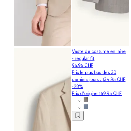
Veste de costume en laine
- regular fit
96.95 CHF
Prix le plus bas des 30
derniers jours :
134.95 CHF
-28%
Prix d‘origine
169.95 CHF