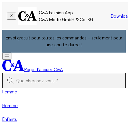
C&A Fashion App
Downloa
C&A Mode GmbH & Co. KG
Envoi gratuit pour toutes les commandes – seulement pour
une courte durée !
Page d’accueil C&A
Femme
Homme
Enfants