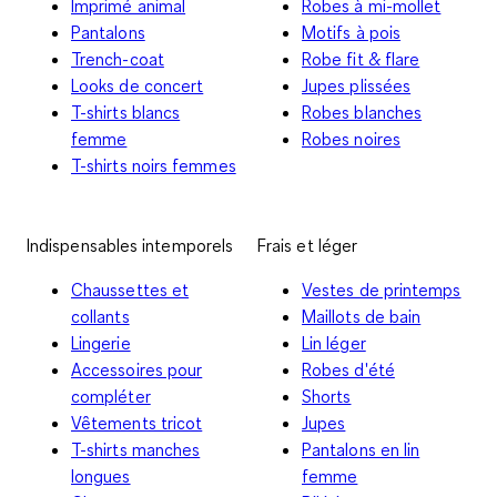
Imprimé animal
Robes à mi-mollet
Pantalons
Motifs à pois
Trench-coat
Robe fit & flare
Looks de concert
Jupes plissées
T-shirts blancs
Robes blanches
femme
Robes noires
T-shirts noirs femmes
Indispensables intemporels
Frais et léger
Chaussettes et
Vestes de printemps
collants
Maillots de bain
Lingerie
Lin léger
Accessoires pour
Robes d'été
compléter
Shorts
Vêtements tricot
Jupes
T-shirts manches
Pantalons en lin
longues
femme