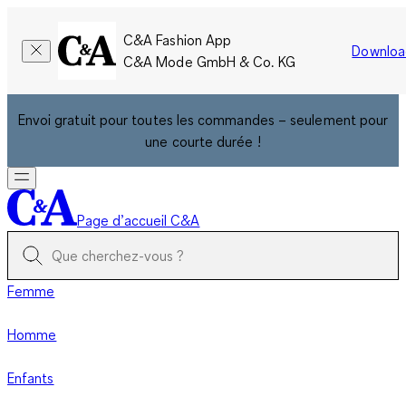
C&A Fashion App
Downloa
C&A Mode GmbH & Co. KG
Envoi gratuit pour toutes les commandes – seulement pour
une courte durée !
Page d’accueil C&A
Femme
Homme
Enfants