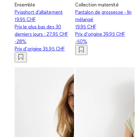
Ensemble
Collection maternité
Pyjashort d’allaitement
Pantalon de grossesse - lin
19.95 CHF
mélangé
Prix le plus bas des 30
19.95 CHF
derniers jours :
27.95 CHF
Prix d‘origine
39.95 CHF
-28%
-50%
Prix d‘origine
35.95 CHF