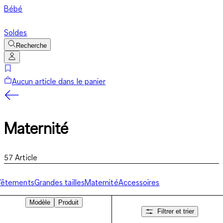
Bébé
Soldes
Recherche
Aucun article dans le panier
Maternité
57
Article
Vêtements
Grandes tailles
Maternité
Accessoires
Modèle
Produit
Filtrer et trier