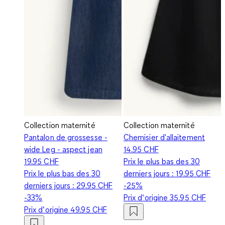
Collection maternité
Collection maternité
Pantalon de grossesse -
Chemisier d'allaitement
wide Leg - aspect jean
14.95 CHF
19.95 CHF
Prix le plus bas des 30
Prix le plus bas des 30
derniers jours :
19.95 CHF
derniers jours :
29.95 CHF
-25%
-33%
Prix d‘origine
35.95 CHF
Prix d‘origine
49.95 CHF