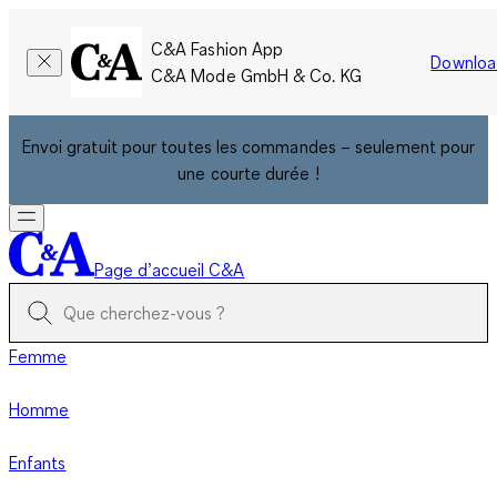
C&A Fashion App
Downloa
C&A Mode GmbH & Co. KG
Envoi gratuit pour toutes les commandes – seulement pour
une courte durée !
Page d’accueil C&A
Femme
Homme
Enfants