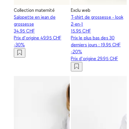
Collection maternité
Exclu web
Salopette en jean de
T-shirt de grossesse - look
grossesse
2-en-1
34.95 CHF
15.95 CHF
Prix d‘origine
49.95 CHF
Prix le plus bas des 30
-30%
derniers jours :
19.95 CHF
-20%
Prix d‘origine
29.95 CHF