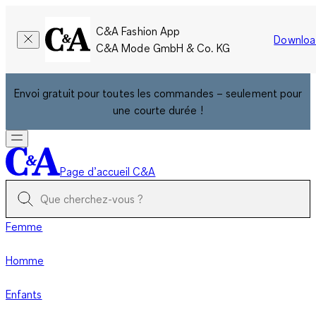
C&A Fashion App
Downloa
C&A Mode GmbH & Co. KG
Envoi gratuit pour toutes les commandes – seulement pour
une courte durée !
Page d’accueil C&A
Femme
Homme
Enfants