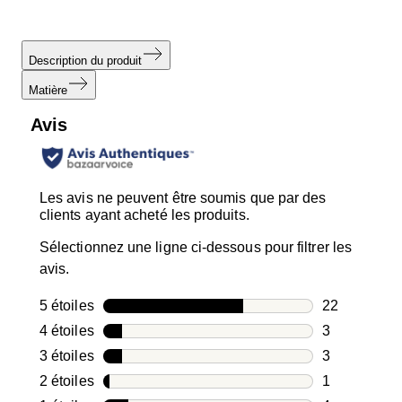
Description du produit
Matière
Avis
Les avis ne peuvent être soumis que par des
clients ayant acheté les produits.
Sélectionnez une ligne ci-dessous pour filtrer les
avis.
5 étoiles
étoiles
22
22 avis avec
4 étoiles
étoiles
3
3 avis avec 4
3 étoiles
étoiles
3
3 avis avec 3
2 étoiles
étoiles
1