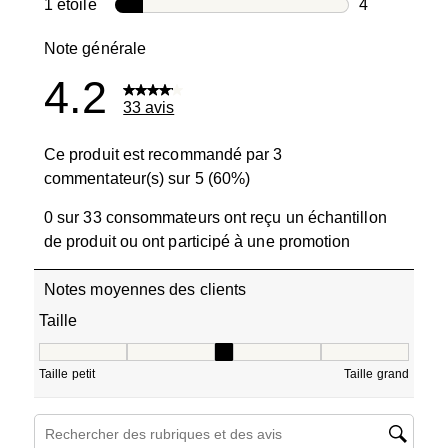
1 avis avec 2
1 étoile
étoiles
4
4 avis avec 1
Note générale
4.2
33 avis
Ce produit est recommandé par 3
commentateur(s) sur 5 (60%)
0 sur 33 consommateurs ont reçu un échantillon
de produit ou ont participé à une promotion
Notes moyennes des clients
Taille
Taille, 3 sur 5, où 1 est égal à Taille petit et 5 est égal à T
Taille petit
Taille grand
Zone de recherche de sujet et d'avis