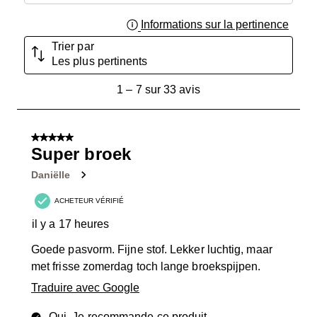
Informations sur la pertinence
Affich
Trier par
Les plus pertinents
1
1
–
7 sur 33
avis
à
7
sur
5 sur 5 étoiles.
33
Super broek
avis.
Daniëlle
ACHETEUR VÉRIFIÉ
il y a 17 heures
Goede pasvorm. Fijne stof. Lekker luchtig, maar
met frisse zomerdag toch lange broekspijpen.
Traduire avec Google
Oui, Je recommande ce produit.