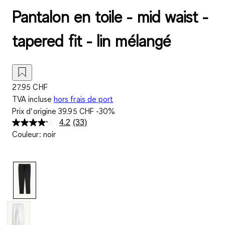
Pantalon en toile - mid waist -
tapered fit - lin mélangé
27.95 CHF
TVA incluse
hors frais de port
Prix d‘origine
39.95 CHF
-30%
4.2
(33)
Lire
Couleur
:
noir
33
avis.
Lien
sur
la
même
page.