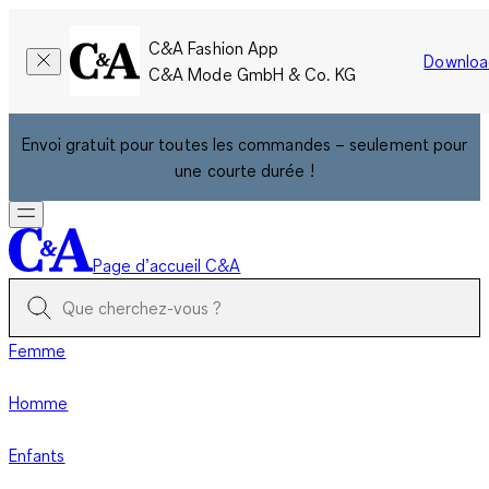
C&A Fashion App
Downloa
C&A Mode GmbH & Co. KG
Envoi gratuit pour toutes les commandes – seulement pour
une courte durée !
Page d’accueil C&A
Femme
Homme
Enfants