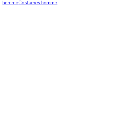
homme
Costumes homme