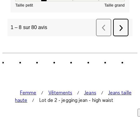
Taille petit
Taille grand
1
–
8 sur 80
avis
Précédent
avis
Suivant
avis
Femme
Vêtements
Jeans
Jeans taille
haute
Lot de 2 - jegging jean - high waist