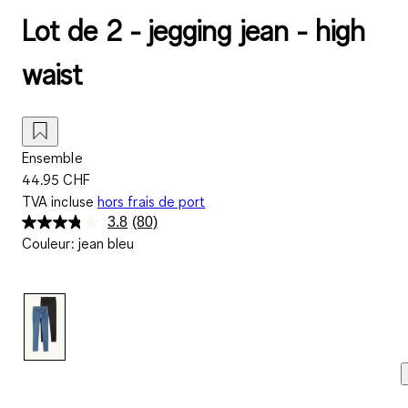
Lot de 2 - jegging jean - high
waist
Ensemble
44.95 CHF
TVA incluse
hors frais de port
3.8
(80)
Lire
Couleur
:
jean bleu
80
avis.
Lien
sur
la
même
page.