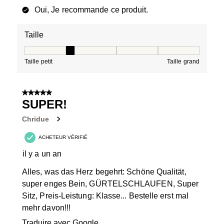
Oui, Je recommande ce produit.
Taille
Taille, 2 sur 5, où 1 est égal à Taille petit et 5 est égal à
Taille petit
Taille grand
5 sur 5 étoiles.
SUPER!
Chridue
ACHETEUR VÉRIFIÉ
il y a un an
Alles, was das Herz begehrt: Schöne Qualität,
super enges Bein, GÜRTELSCHLAUFEN, Super
Sitz, Preis-Leistung: Klasse... Bestelle erst mal
mehr davon!!!
Traduire avec Google