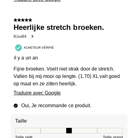
5 sur 5 étoiles.
Heerlijke stretch broeken.
Kim84
ACHETEUR VÉRIFIÉ
il y a un an
Fijne broeken. Voelt niet strak door de stretch.
Vallen bij mij mooi op lengte. (1.70) XL valt goed
op maat en ze zitten heerlijk.
Traduire avec Google
Oui, Je recommande ce produit.
Taille
Taille, 3 sur 5, où 1 est égal à Taille petit et 5 est égal à
Taille petit
Taille grand