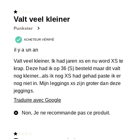
8
sur
1 sur 5 étoiles.
80
Valt veel kleiner
avis.
Punkster
ACHETEUR VÉRIFIÉ
il y a un an
Valt veel kleiner. Ik had jaren xs en nu word XS te
krap. Deze had ik op 36 (S) besteld maar dit valt
nog kleiner...als ik nog XS had gehad paste ik er
nog niet in. Mijn leggings xs zijn groter dan deze
jeggings.
Traduire avec Google
Non, Je ne recommande pas ce produit.
1 sur 5 étoiles.