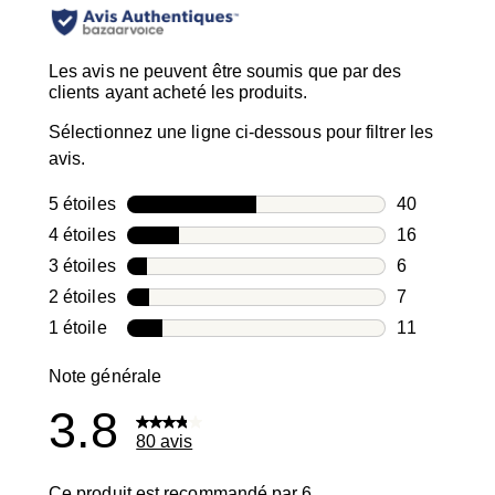
Les avis ne peuvent être soumis que par des
clients ayant acheté les produits.
Sélectionnez une ligne ci-dessous pour filtrer les
avis.
5 étoiles
étoiles
40
40 avis avec
4 étoiles
étoiles
16
16 avis avec
3 étoiles
étoiles
6
6 avis avec 3
2 étoiles
étoiles
7
7 avis avec 2
1 étoile
étoiles
11
11 avis avec 
Note générale
3.8
80 avis
Ce produit est recommandé par 6