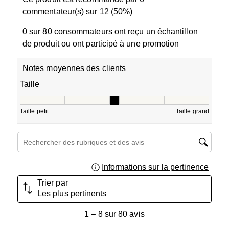
commentateur(s) sur 12 (50%)
0 sur 80 consommateurs ont reçu un échantillon
de produit ou ont participé à une promotion
Notes moyennes des clients
Taille
Taille, 2.7777777777777777 sur 5, où 1 est égal à Taille pe
Taille petit
Taille grand
Zone de recherche de sujet et d'avis
Informations sur la pertinence
Affich
Trier par
Les plus pertinents
1
1
–
8 sur 80
avis
à