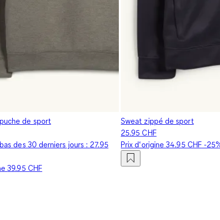
puche de sport
Sweat zippé de sport
25.95 CHF
s bas des 30 derniers jours :
27.95
Prix d‘origine
34.95 CHF
-25
ine
39.95 CHF