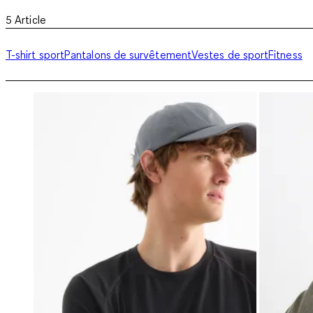
5
Article
T-shirt sport
Pantalons de survêtement
Vestes de sport
Fitness