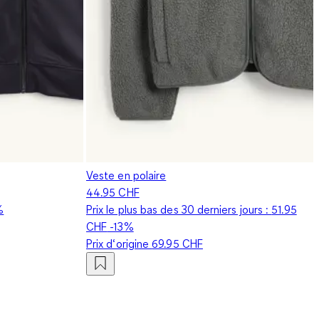
Veste en polaire
44.95 CHF
%
Prix le plus bas des 30 derniers jours :
51.95
CHF
-13%
Prix d‘origine
69.95 CHF