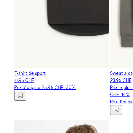
T-shirt de sport
Sweat à ca
17.95 CHF
23.95 CHF
Prix d‘origine
25.95 CHF
-30%
Prix le plu
CHF
-14%
Prix d‘orig